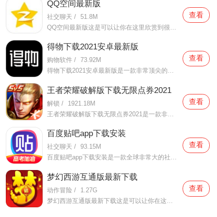
QQ空间最新版
查看
社交聊天
/
51.8M
QQ空间最新版这是可以让你在这里欣赏到很多优质的内容欣赏体验的手机视频软件，在这里的内容有很多都是好友的动态，而且还有很多的互动功能可以让你跟好友之间的亲密度再次提升，大家在这里可以感受到很多优质的社交和很多有趣的心情分享，不仅可以跟人互动，这软件也是自己
得物下载2021安卓最新版
查看
购物软件
/
73.92M
得物下载2021安卓最新版是一款非常顶尖的潮流购物软件。在这款得物下载2021安卓最新版中拥有非常多当下潮流的时尚单品以及各种各样的球鞋，在这里为了让用户们在购买的时候可以放心，你所购买的每一件商品都会经过专业的鉴定，这里面汇聚了数百位专业的鉴定师会对你所购买的商
王者荣耀破解版下载无限点券2021
查看
解锁
/
1921.18M
王者荣耀破解版下载无限点券2021是一款非常火热的手机游戏。在这款王者荣耀破解版下载无限点券2021中有着非常好用的辅助工具，在这里面你可以轻轻松松就获得点券的使用，而且还是可以无限使用的哦，完全没有受限制，只要你下载了这款王者荣耀破解版下载无限点券2021之后就可以
百度贴吧app下载安装
查看
社交聊天
/
93.15M
百度贴吧app下载安装是一款全球非常大的社交软件。在这款百度贴吧app下载安装里面汇聚了很多有共同兴趣的小伙伴们，在这里面有各种你会感兴趣的兴趣贴，同时你也会发现这里面有非常多的共同爱好的小伙伴，在这里面你还可以和他们一起玩耍，一起在帖子里畅所欲言，发挥你的脑
梦幻西游互通版最新下载
查看
动作冒险
/
1.27G
梦幻西游互通版最新下载这是可以让你在这里得到很多不一样的快乐互动内容的手机软件，不只是可以自由的去欣赏到很多不一样的欢乐内容，还有各种精彩的战斗模式可以给你全新的体验，大家在这里还可以自由的和很多的小伙伴们一起开心的进行各种战斗，进行有趣的开黑，感受到