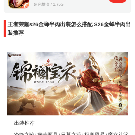
角色扮演 / 1.75G
王者荣耀s26金蝉半肉出装怎么搭配 S26金蝉半肉出
装推荐
出装推荐
冷静之靴+痛苦面具+日暮之流+极寒风暴+魔女斗篷