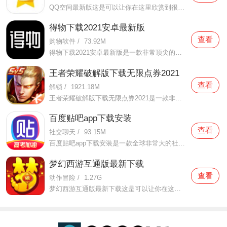
QQ空间最新版这是可以让你在这里欣赏到很多优质的内容欣赏体验的手机视频软件，在这里的内容有很多都是好友的动态，而且还有很多的互动功能可以让你跟好友之间的亲密度再次提升，大家在这里可以感受到很多优质的社交和很多有趣的心情分享，不仅可以跟人互动，这软件也是自己
得物下载2021安卓最新版
查看
购物软件
/
73.92M
得物下载2021安卓最新版是一款非常顶尖的潮流购物软件。在这款得物下载2021安卓最新版中拥有非常多当下潮流的时尚单品以及各种各样的球鞋，在这里为了让用户们在购买的时候可以放心，你所购买的每一件商品都会经过专业的鉴定，这里面汇聚了数百位专业的鉴定师会对你所购买的商
王者荣耀破解版下载无限点券2021
查看
解锁
/
1921.18M
王者荣耀破解版下载无限点券2021是一款非常火热的手机游戏。在这款王者荣耀破解版下载无限点券2021中有着非常好用的辅助工具，在这里面你可以轻轻松松就获得点券的使用，而且还是可以无限使用的哦，完全没有受限制，只要你下载了这款王者荣耀破解版下载无限点券2021之后就可以
百度贴吧app下载安装
查看
社交聊天
/
93.15M
百度贴吧app下载安装是一款全球非常大的社交软件。在这款百度贴吧app下载安装里面汇聚了很多有共同兴趣的小伙伴们，在这里面有各种你会感兴趣的兴趣贴，同时你也会发现这里面有非常多的共同爱好的小伙伴，在这里面你还可以和他们一起玩耍，一起在帖子里畅所欲言，发挥你的脑
梦幻西游互通版最新下载
查看
动作冒险
/
1.27G
梦幻西游互通版最新下载这是可以让你在这里得到很多不一样的快乐互动内容的手机软件，不只是可以自由的去欣赏到很多不一样的欢乐内容，还有各种精彩的战斗模式可以给你全新的体验，大家在这里还可以自由的和很多的小伙伴们一起开心的进行各种战斗，进行有趣的开黑，感受到