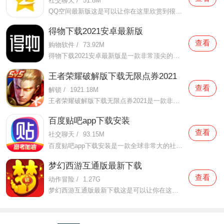
社交聊天
/
51.8M
QQ空间最新版这是可以让你在这里欣赏到很多优质的内容欣赏体验的手机视频软件，在这里的内容有很多都是好友的动态，而且还有很多的互动功能可以让你跟好友之间的亲密度再次提升，大家在这里可以感受到很多优质的社交和很多有趣的心情分享，不仅可以跟人互动，这软件也是自己
得物下载2021安卓最新版
查看
购物软件
/
73.92M
得物下载2021安卓最新版是一款非常顶尖的潮流购物软件。在这款得物下载2021安卓最新版中拥有非常多当下潮流的时尚单品以及各种各样的球鞋，在这里为了让用户们在购买的时候可以放心，你所购买的每一件商品都会经过专业的鉴定，这里面汇聚了数百位专业的鉴定师会对你所购买的商
王者荣耀破解版下载无限点券2021
查看
解锁
/
1921.18M
王者荣耀破解版下载无限点券2021是一款非常火热的手机游戏。在这款王者荣耀破解版下载无限点券2021中有着非常好用的辅助工具，在这里面你可以轻轻松松就获得点券的使用，而且还是可以无限使用的哦，完全没有受限制，只要你下载了这款王者荣耀破解版下载无限点券2021之后就可以
百度贴吧app下载安装
查看
社交聊天
/
93.15M
百度贴吧app下载安装是一款全球非常大的社交软件。在这款百度贴吧app下载安装里面汇聚了很多有共同兴趣的小伙伴们，在这里面有各种你会感兴趣的兴趣贴，同时你也会发现这里面有非常多的共同爱好的小伙伴，在这里面你还可以和他们一起玩耍，一起在帖子里畅所欲言，发挥你的脑
梦幻西游互通版最新下载
查看
动作冒险
/
1.27G
梦幻西游互通版最新下载这是可以让你在这里得到很多不一样的快乐互动内容的手机软件，不只是可以自由的去欣赏到很多不一样的欢乐内容，还有各种精彩的战斗模式可以给你全新的体验，大家在这里还可以自由的和很多的小伙伴们一起开心的进行各种战斗，进行有趣的开黑，感受到