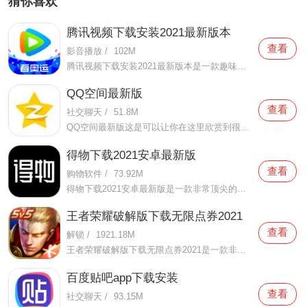
猜你喜欢
腾讯视频下载安装2021最新版本
查看
影音播放
/
102M
腾讯视频下载安装2021最新版本是一款趣味性非常强的手机视频播放软件。在这款腾讯视频下载安装2021最新版本有很多当下热播的影片资源，在这里面可以看到有很多的精彩的影片，你想要观看的电视剧、电影、综艺、动漫等等统统都汇聚在这里面，影片的内容也都是非常丰富的，用户们
QQ空间最新版
查看
社交聊天
/
51.8M
QQ空间最新版这是可以让你在这里欣赏到很多优质的内容欣赏体验的手机视频软件，在这里的内容有很多都是好友的动态，而且还有很多的互动功能可以让你跟好友之间的亲密度再次提升，大家在这里可以感受到很多优质的社交和很多有趣的心情分享，不仅可以跟人互动，这软件也是自己
得物下载2021安卓最新版
查看
购物软件
/
73.92M
得物下载2021安卓最新版是一款非常顶尖的潮流购物软件。在这款得物下载2021安卓最新版中拥有非常多当下潮流的时尚单品以及各种各样的球鞋，在这里为了让用户们在购买的时候可以放心，你所购买的每一件商品都会经过专业的鉴定，这里面汇聚了数百位专业的鉴定师会对你所购买的商
王者荣耀破解版下载无限点券2021
查看
解锁
/
1921.18M
王者荣耀破解版下载无限点券2021是一款非常火热的手机游戏。在这款王者荣耀破解版下载无限点券2021中有着非常好用的辅助工具，在这里面你可以轻轻松松就获得点券的使用，而且还是可以无限使用的哦，完全没有受限制，只要你下载了这款王者荣耀破解版下载无限点券2021之后就可以
百度贴吧app下载安装
查看
社交聊天
/
93.15M