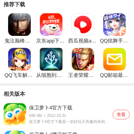
推荐下载
鬼泣巅峰之战最新解锁版
京东app下载安装
西瓜视频app安卓版
QQ炫舞手游解锁版
QQ飞车解锁版无限钻石最新版
从细胞到奇点手游
王者荣耀无限点券解锁版
QQ邮箱最新版
相关版本
保卫萝卜4官方下载
查看
698.4M
/
2022-10-31
保卫萝卜4官方下载是一款好玩又有趣的休闲游戏，在这款保卫萝卜4官方下载中相信很多玩家都是很喜欢这里面的玩法，玩法不仅是非常简单的，而且这其中的乐趣还非常多，任何玩家都可以轻松上手，相信你们在体验的时候都可以感受到这其中非常多的乐趣哦，想要体验的朋友们现在就