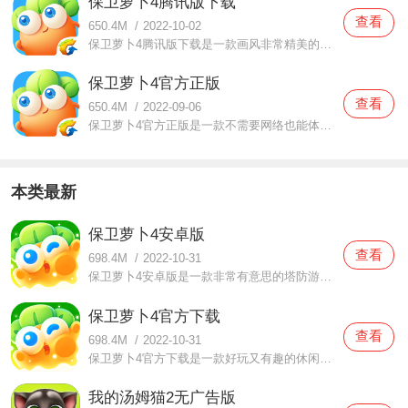
保卫萝卜4腾讯版下载
查看
650.4M
/
2022-10-02
保卫萝卜4腾讯版下载是一款画风非常精美的策略游戏。在这款保卫萝卜4腾讯版下载中玩家们都可以感受到这里面采用了卡通的风格形式，超多好玩有趣的体验都可以在这里面感受到，而且这里面还打造了全新的赛制都在等玩家们前来挑战，每一周都有全新的机会可以挑战，玩家们都可以
保卫萝卜4官方正版
查看
650.4M
/
2022-09-06
保卫萝卜4官方正版是一款不需要网络也能体验的策略游戏。在这款保卫萝卜4官方正版中相信有很多玩家们都是体验过的，丰富的关卡都可以自由进行挑战，而且这里面玩家们还可以使用单机体验，再也不用担心会被网络限制了，你想要怎么体验都是可以的，快来一起守护你的小萝卜吧，
本类最新
保卫萝卜4安卓版
查看
698.4M
/
2022-10-31
保卫萝卜4安卓版是一款非常有意思的塔防游戏，在这款保卫萝卜4安卓版中非常多的玩家都是喜欢玩的，这里面采用了非常经典的策略玩法，同时还可以勾起很多玩家之前版本的回忆哦，在这个全新的版本中玩家们都可以感受到非常多不一样的玩法，相信你们都会喜欢的哦。还没下载的朋
保卫萝卜4官方下载
查看
698.4M
/
2022-10-31
保卫萝卜4官方下载是一款好玩又有趣的休闲游戏，在这款保卫萝卜4官方下载中相信很多玩家都是很喜欢这里面的玩法，玩法不仅是非常简单的，而且这其中的乐趣还非常多，任何玩家都可以轻松上手，相信你们在体验的时候都可以感受到这其中非常多的乐趣哦，想要体验的朋友们现在就
我的汤姆猫2无广告版