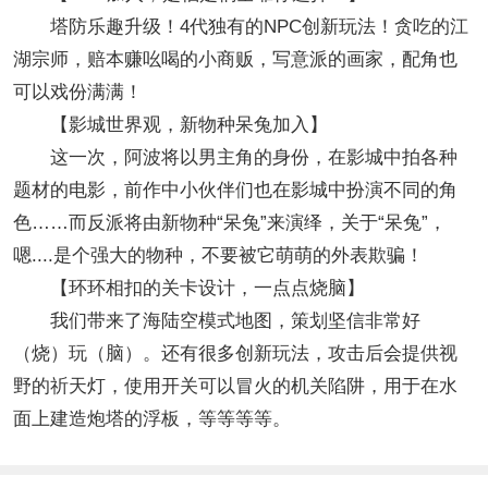
塔防乐趣升级！4代独有的NPC创新玩法！贪吃的江
湖宗师，赔本赚吆喝的小商贩，写意派的画家，配角也
可以戏份满满！
【影城世界观，新物种呆兔加入】
这一次，阿波将以男主角的身份，在影城中拍各种
题材的电影，前作中小伙伴们也在影城中扮演不同的角
色……而反派将由新物种“呆兔”来演绎，关于“呆兔”，
嗯....是个强大的物种，不要被它萌萌的外表欺骗！
【环环相扣的关卡设计，一点点烧脑】
我们带来了海陆空模式地图，策划坚信非常好
（烧）玩（脑）。还有很多创新玩法，攻击后会提供视
野的祈天灯，使用开关可以冒火的机关陷阱，用于在水
面上建造炮塔的浮板，等等等等。