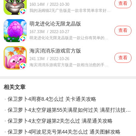
查看
160.14M
/
2022-10-30
我的汤姆猫2无广告版是一款非常简单非常好玩的手机游戏，我的汤姆猫2无广告版这里的游戏场景可以相互转换，大家在任何时候都可以非常舒适的玩这款游戏，这里的游戏角色非常可爱，很多游戏互动都与之相关，这里还有各种游戏道具可以让你使用，这样的话就会有金币钻石收获，这
萌龙进化论无限龙晶版
查看
167.33M
/
2022-10-27
萌龙进化论无限龙晶版是一款让你有简单的游戏任务可以完成的手机游戏，萌龙进化论无限龙晶版这里的游戏装备非常全面还有很多游戏道具可以让你使用，大家在这里可以尽情的参与到游戏当中，无论是什么样的游戏玩法都可以让你自由选择，大家在玩这款游戏的时候就会有更好的感
海滨消消乐游戏官方版
查看
241.13M
/
2022-10-26
海滨消消乐游戏官方版是一款相当治愈的手机游戏，海滨消消乐游戏官方版这里的游戏内容非常丰富，还有很多游戏关卡可以让你参与，大家可以在任何时候可以参与到游戏当中，无论是什么样的游戏玩法都可以让你尽情尝试，玩家们在游戏当中可以获取特殊道具，这样大家就可以有更
相关文章
保卫萝卜4周赛8.4怎么过 关卡通关攻略
保卫萝卜4太空穿越第55关满星如何过关 满星打法技巧解析与推荐
保卫萝卜4太空穿越第2关怎么过 满星通关攻略
保卫萝卜4阿波尼克号第44关怎么过 通关图解攻略