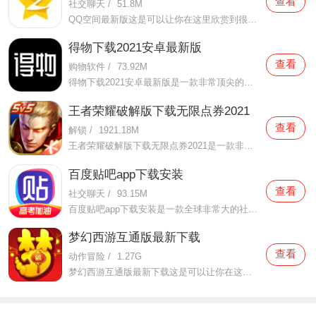
查看
社交聊天
/
51.8M
QQ空间最新版这是可以让你在这里欣赏到很多优质的内容欣赏体验的手机视频软件，在这里的内容有很多都是好友的动态，而且还有很多的互动功能可以让你跟好友之间的亲密度再次提升，大家在这里可以感受到很多优质的社交和很多有趣的心情分享，不仅可以跟人互动，这软件也是自己
得物下载2021安卓最新版
查看
购物软件
/
73.92M
得物下载2021安卓最新版是一款非常顶尖的潮流购物软件。在这款得物下载2021安卓最新版中拥有非常多当下潮流的时尚单品以及各种各样的球鞋，在这里为了让用户们在购买的时候可以放心，你所购买的每一件商品都会经过专业的鉴定，这里面汇聚了数百位专业的鉴定师会对你所购买的商
王者荣耀破解版下载无限点券2021
查看
解锁
/
1921.18M
王者荣耀破解版下载无限点券2021是一款非常火热的手机游戏。在这款王者荣耀破解版下载无限点券2021中有着非常好用的辅助工具，在这里面你可以轻轻松松就获得点券的使用，而且还是可以无限使用的哦，完全没有受限制，只要你下载了这款王者荣耀破解版下载无限点券2021之后就可以
百度贴吧app下载安装
查看
社交聊天
/
93.15M
百度贴吧app下载安装是一款全球非常大的社交软件。在这款百度贴吧app下载安装里面汇聚了很多有共同兴趣的小伙伴们，在这里面有各种你会感兴趣的兴趣贴，同时你也会发现这里面有非常多的共同爱好的小伙伴，在这里面你还可以和他们一起玩耍，一起在帖子里畅所欲言，发挥你的脑
梦幻西游互通版最新下载
查看
动作冒险
/
1.27G
梦幻西游互通版最新下载这是可以让你在这里得到很多不一样的快乐互动内容的手机软件，不只是可以自由的去欣赏到很多不一样的欢乐内容，还有各种精彩的战斗模式可以给你全新的体验，大家在这里还可以自由的和很多的小伙伴们一起开心的进行各种战斗，进行有趣的开黑，感受到