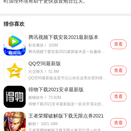
时清理环境有助于更快放置炮台过关。
猜你喜欢
腾讯视频下载安装2021最新版本
查看
影音播放
/
102M
腾讯视频下载安装2021最新版本是一款趣味性非常强的手机视频播放软件。在这款腾讯视频下载安装2021最新版本有很多当下热播的影片资源，在这里面可以看到有很多的精彩的影片，你想要观看的电视剧、电影、综艺、动漫等等统统都汇聚在这里面，影片的内容也都是非常丰富的，用户们
QQ空间最新版
查看
社交聊天
/
51.8M
QQ空间最新版这是可以让你在这里欣赏到很多优质的内容欣赏体验的手机视频软件，在这里的内容有很多都是好友的动态，而且还有很多的互动功能可以让你跟好友之间的亲密度再次提升，大家在这里可以感受到很多优质的社交和很多有趣的心情分享，不仅可以跟人互动，这软件也是自己
得物下载2021安卓最新版
查看
购物软件
/
73.92M
得物下载2021安卓最新版是一款非常顶尖的潮流购物软件。在这款得物下载2021安卓最新版中拥有非常多当下潮流的时尚单品以及各种各样的球鞋，在这里为了让用户们在购买的时候可以放心，你所购买的每一件商品都会经过专业的鉴定，这里面汇聚了数百位专业的鉴定师会对你所购买的商
王者荣耀破解版下载无限点券2021
查看
解锁
/
1921.18M
王者荣耀破解版下载无限点券2021是一款非常火热的手机游戏。在这款王者荣耀破解版下载无限点券2021中有着非常好用的辅助工具，在这里面你可以轻轻松松就获得点券的使用，而且还是可以无限使用的哦，完全没有受限制，只要你下载了这款王者荣耀破解版下载无限点券2021之后就可以