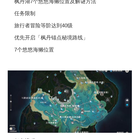
枫丹湖7个悠悠海獭位置及解谜方法
任务限制
旅行者冒险等阶达到40级
优先开启「枫丹锚点秘境路线」
7个悠悠海獭位置