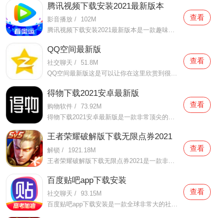
腾讯视频下载安装2021最新版本
查看
影音播放
/
102M
腾讯视频下载安装2021最新版本是一款趣味性非常强的手机视频播放软件。在这款腾讯视频下载安装2021最新版本有很多当下热播的影片资源，在这里面可以看到有很多的精彩的影片，你想要观看的电视剧、电影、综艺、动漫等等统统都汇聚在这里面，影片的内容也都是非常丰富的，用户们
QQ空间最新版
查看
社交聊天
/
51.8M
QQ空间最新版这是可以让你在这里欣赏到很多优质的内容欣赏体验的手机视频软件，在这里的内容有很多都是好友的动态，而且还有很多的互动功能可以让你跟好友之间的亲密度再次提升，大家在这里可以感受到很多优质的社交和很多有趣的心情分享，不仅可以跟人互动，这软件也是自己
得物下载2021安卓最新版
查看
购物软件
/
73.92M
得物下载2021安卓最新版是一款非常顶尖的潮流购物软件。在这款得物下载2021安卓最新版中拥有非常多当下潮流的时尚单品以及各种各样的球鞋，在这里为了让用户们在购买的时候可以放心，你所购买的每一件商品都会经过专业的鉴定，这里面汇聚了数百位专业的鉴定师会对你所购买的商
王者荣耀破解版下载无限点券2021
查看
解锁
/
1921.18M
王者荣耀破解版下载无限点券2021是一款非常火热的手机游戏。在这款王者荣耀破解版下载无限点券2021中有着非常好用的辅助工具，在这里面你可以轻轻松松就获得点券的使用，而且还是可以无限使用的哦，完全没有受限制，只要你下载了这款王者荣耀破解版下载无限点券2021之后就可以
百度贴吧app下载安装
查看
社交聊天
/
93.15M
百度贴吧app下载安装是一款全球非常大的社交软件。在这款百度贴吧app下载安装里面汇聚了很多有共同兴趣的小伙伴们，在这里面有各种你会感兴趣的兴趣贴，同时你也会发现这里面有非常多的共同爱好的小伙伴，在这里面你还可以和他们一起玩耍，一起在帖子里畅所欲言，发挥你的脑