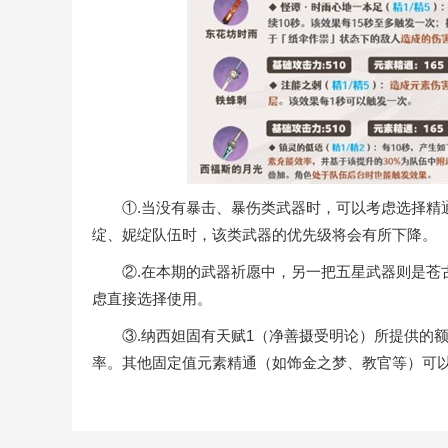
①.当没有暴击、暴伤类武器时，可以考虑选择精通
绽、妮绽队伍时，该类武器的优先级将会有所下降。
②.在本期的武器祈愿中，另一把五星武器则是苍古
虑直接选择使用。
③.纳西妲固有天赋1（净善摄受明论）所提供的额
率。其他固定值元素精通（如饰金之梦、教官等）可