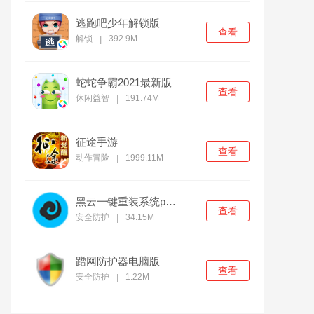
逃跑吧少年解锁版
查看
解锁
392.9M
|
蛇蛇争霸2021最新版
查看
休闲益智
191.74M
|
征途手游
查看
动作冒险
1999.11M
|
黑云一键重装系统pc官方版
查看
安全防护
34.15M
|
蹭网防护器电脑版
查看
安全防护
1.22M
|