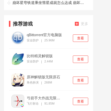
崩坏星穹铁道乘坐彗星成就怎么达成 崩坏星穹铁道乘坐彗星成就达成攻略
推荐游戏
更多
qBittorrent官方电脑版
查看
安全防护
25.96M
|
比特精灵解锁版
查看
安全防护
2.44M
|
原神解锁版无限原石
查看
角色扮演
268M
|
弓箭手大作战无限金币版
查看
飞行射击
91.85M
|