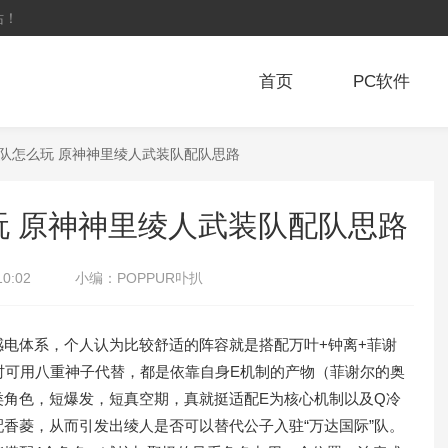
站！
首页
PC软件
装队怎么玩 原神神里绫人武装队配队思路
 原神神里绫人武装队配队思路
10:02
小编：
POPPUR卟扒
体系，个人认为比较舒适的阵容就是搭配万叶+钟离+菲谢
时可用八重神子代替，都是依靠自身E机制的产物（菲谢尔的奥
类角色，短爆发，短真空期，真就挺适配E为核心机制以及Q冷
香菱，从而引发出绫人是否可以替代公子入驻“万达国际”队。