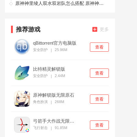
原神神里绫人双水双岩队怎么搭配 原神神里绫人双水双岩队配队思路
推荐游戏
更多
qBittorrent官方电脑版
查看
安全防护
25.96M
|
比特精灵解锁版
查看
安全防护
2.44M
|
原神解锁版无限原石
查看
角色扮演
268M
|
弓箭手大作战无限金币版
查看
飞行射击
91.85M
|