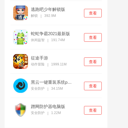
逃跑吧少年解锁版
查看
解锁
392.9M
|
蛇蛇争霸2021最新版
查看
休闲益智
191.74M
|
征途手游
查看
动作冒险
1999.11M
|
黑云一键重装系统pc官方版
查看
安全防护
34.15M
|
蹭网防护器电脑版
查看
安全防护
1.22M
|