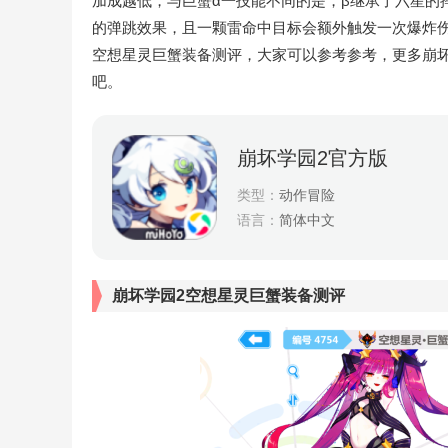
加成越低，与巨蟹α一技能不同的是，β继承了六星的摔
的弹跳效果，且一颗雷命中目标会额外触发一次爆炸
空想星灵巨蟹装备测评，大家可以参考参考，更多崩
吧。
崩坏学园2官方版
类型：
动作冒险
语言：
简体中文
崩坏学园2空想星灵巨蟹装备测评