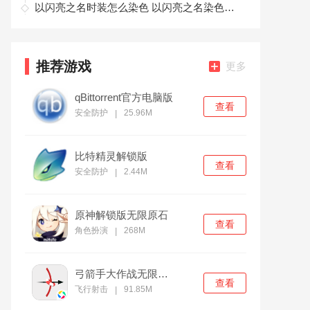
以闪亮之名时装怎么染色 以闪亮之名染色最新攻略
推荐游戏
更多
qBittorrent官方电脑版
查看
安全防护
25.96M
|
比特精灵解锁版
查看
安全防护
2.44M
|
原神解锁版无限原石
查看
角色扮演
268M
|
弓箭手大作战无限金币版
查看
飞行射击
91.85M
|