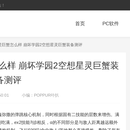
站！
首页
PC软件
灵巨蟹怎么样 崩坏学园2空想星灵巨蟹装备测评
么样 崩坏学园2空想星灵巨蟹装
备测评
50:01
小编：
POPPUR卟扒
弥撒的弹跳核心机制，同时根据固有二技能的层数来增伤。满
吃满，ex2技能与β相反，α的不同部分是与敌人距离越远额外