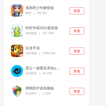
逃跑吧少年解锁版
查看
解锁
392.9M
|
蛇蛇争霸2021最新版
查看
休闲益智
191.74M
|
征途手游
查看
动作冒险
1999.11M
|
黑云一键重装系统pc官方版
查看
安全防护
34.15M
|
蹭网防护器电脑版
查看
安全防护
1.22M
|