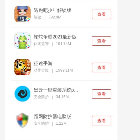
逃跑吧少年解锁版
查看
解锁
392.9M
|
蛇蛇争霸2021最新版
查看
休闲益智
191.74M
|
征途手游
查看
动作冒险
1999.11M
|
黑云一键重装系统pc官方版
查看
安全防护
34.15M
|
蹭网防护器电脑版
查看
安全防护
1.22M
|