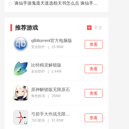
诛仙手游鬼道天道选怨天书怎么点 诛仙手游鬼道天道选怨天书攻略
推荐游戏
更多
qBittorrent官方电脑版
查看
安全防护
25.96M
|
比特精灵解锁版
查看
安全防护
2.44M
|
原神解锁版无限原石
查看
角色扮演
268M
|
弓箭手大作战无限金币版
查看
飞行射击
91.85M
|