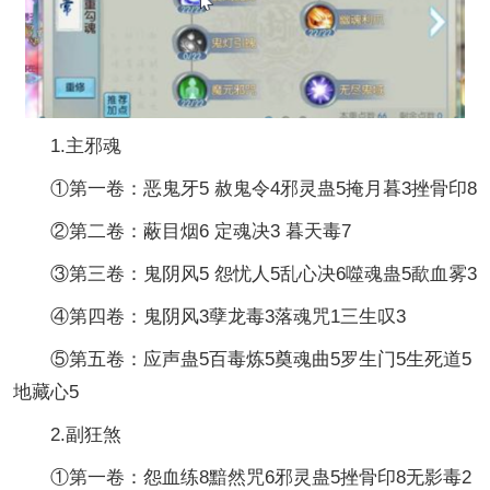
1.主邪魂
①第一卷：恶鬼牙5 赦鬼令4邪灵蛊5掩月暮3挫骨印8
②第二卷：蔽目烟6 定魂决3 暮天毒7
③第三卷：鬼阴风5 怨忧人5乱心决6噬魂蛊5歃血雾3
④第四卷：鬼阴风3孽龙毒3落魂咒1三生叹3
⑤第五卷：应声蛊5百毒炼5奠魂曲5罗生门5生死道5
地藏心5
2.副狂煞
①第一卷：怨血练8黯然咒6邪灵蛊5挫骨印8无影毒2