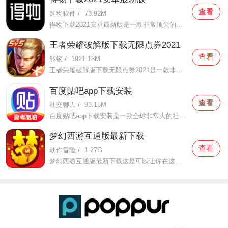
查看
购物软件
/
73.92M
得物下载2021安卓最新版是一款非常顶尖的潮流购物软件。在这款得物下载2021安卓最新版中拥有非常多当下潮流的时尚单品以及各种各样的球鞋，在这里为了让用户们在购买的时候可以放心，你所购买的每一件商品都会经过专业的鉴定，这里面汇聚了数百位专业的鉴定师会对你所购买的商
王者荣耀破解版下载无限点券2021
查看
解锁
/
1921.18M
王者荣耀破解版下载无限点券2021是一款非常火热的手机游戏。在这款王者荣耀破解版下载无限点券2021中有着非常好用的辅助工具，在这里面你可以轻轻松松就获得点券的使用，而且还是可以无限使用的哦，完全没有受限制，只要你下载了这款王者荣耀破解版下载无限点券2021之后就可以
百度贴吧app下载安装
查看
社交聊天
/
93.15M
百度贴吧app下载安装是一款全球非常大的社交软件。在这款百度贴吧app下载安装里面汇聚了很多有共同兴趣的小伙伴们，在这里面有各种你会感兴趣的兴趣贴，同时你也会发现这里面有非常多的共同爱好的小伙伴，在这里面你还可以和他们一起玩耍，一起在帖子里畅所欲言，发挥你的脑
梦幻西游互通版最新下载
查看
动作冒险
/
1.27G
梦幻西游互通版最新下载这是可以让你在这里得到很多不一样的快乐互动内容的手机软件，不只是可以自由的去欣赏到很多不一样的欢乐内容，还有各种精彩的战斗模式可以给你全新的体验，大家在这里还可以自由的和很多的小伙伴们一起开心的进行各种战斗，进行有趣的开黑，感受到