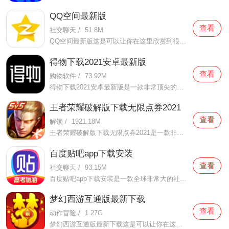
QQ空间最新版
查看
社交聊天
/
51.8M
QQ空间最新版这是可以让你在这里欣赏到很多优质的内容欣赏体验的手机视频软件，在这里的内容有很多都是好友的动态，而且还有很多的互动功能可以让你跟好友之间的亲密度再次提升，大家在这里可以感受到很多优质的社交和很多有趣的心情分享，不仅可以跟人互动，这软件也是自己
得物下载2021安卓最新版
查看
购物软件
/
73.92M
得物下载2021安卓最新版是一款非常顶尖的潮流购物软件。在这款得物下载2021安卓最新版中拥有非常多当下潮流的时尚单品以及各种各样的球鞋，在这里为了让用户们在购买的时候可以放心，你所购买的每一件商品都会经过专业的鉴定，这里面汇聚了数百位专业的鉴定师会对你所购买的商
王者荣耀破解版下载无限点券2021
查看
解锁
/
1921.18M
王者荣耀破解版下载无限点券2021是一款非常火热的手机游戏。在这款王者荣耀破解版下载无限点券2021中有着非常好用的辅助工具，在这里面你可以轻轻松松就获得点券的使用，而且还是可以无限使用的哦，完全没有受限制，只要你下载了这款王者荣耀破解版下载无限点券2021之后就可以
百度贴吧app下载安装
查看
社交聊天
/
93.15M
百度贴吧app下载安装是一款全球非常大的社交软件。在这款百度贴吧app下载安装里面汇聚了很多有共同兴趣的小伙伴们，在这里面有各种你会感兴趣的兴趣贴，同时你也会发现这里面有非常多的共同爱好的小伙伴，在这里面你还可以和他们一起玩耍，一起在帖子里畅所欲言，发挥你的脑
梦幻西游互通版最新下载
查看
动作冒险
/
1.27G
梦幻西游互通版最新下载这是可以让你在这里得到很多不一样的快乐互动内容的手机软件，不只是可以自由的去欣赏到很多不一样的欢乐内容，还有各种精彩的战斗模式可以给你全新的体验，大家在这里还可以自由的和很多的小伙伴们一起开心的进行各种战斗，进行有趣的开黑，感受到