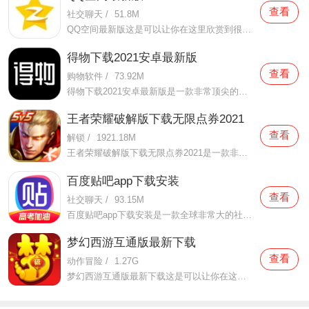
查看
社交聊天
/
51.8M
QQ空间最新版这是可以让你在这里欣赏到很多优质的内容欣赏体验的手机视频软件，在这里的内容有很多都是好友的动态，而且还有很多的互动功能可以让你跟好友之间的亲密度再次提升，大家在这里可以感受到很多优质的社交和很多有趣的心情分享，不仅可以跟人互动，这软件也是自己
得物下载2021安卓最新版
查看
购物软件
/
73.92M
得物下载2021安卓最新版是一款非常顶尖的潮流购物软件。在这款得物下载2021安卓最新版中拥有非常多当下潮流的时尚单品以及各种各样的球鞋，在这里为了让用户们在购买的时候可以放心，你所购买的每一件商品都会经过专业的鉴定，这里面汇聚了数百位专业的鉴定师会对你所购买的商
王者荣耀破解版下载无限点券2021
查看
解锁
/
1921.18M
王者荣耀破解版下载无限点券2021是一款非常火热的手机游戏。在这款王者荣耀破解版下载无限点券2021中有着非常好用的辅助工具，在这里面你可以轻轻松松就获得点券的使用，而且还是可以无限使用的哦，完全没有受限制，只要你下载了这款王者荣耀破解版下载无限点券2021之后就可以
百度贴吧app下载安装
查看
社交聊天
/
93.15M
百度贴吧app下载安装是一款全球非常大的社交软件。在这款百度贴吧app下载安装里面汇聚了很多有共同兴趣的小伙伴们，在这里面有各种你会感兴趣的兴趣贴，同时你也会发现这里面有非常多的共同爱好的小伙伴，在这里面你还可以和他们一起玩耍，一起在帖子里畅所欲言，发挥你的脑
梦幻西游互通版最新下载
查看
动作冒险
/
1.27G
梦幻西游互通版最新下载这是可以让你在这里得到很多不一样的快乐互动内容的手机软件，不只是可以自由的去欣赏到很多不一样的欢乐内容，还有各种精彩的战斗模式可以给你全新的体验，大家在这里还可以自由的和很多的小伙伴们一起开心的进行各种战斗，进行有趣的开黑，感受到