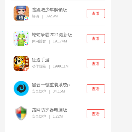
逃跑吧少年解锁版
查看
解锁
392.9M
|
蛇蛇争霸2021最新版
查看
休闲益智
191.74M
|
征途手游
查看
动作冒险
1999.11M
|
黑云一键重装系统pc官方版
查看
安全防护
34.15M
|
蹭网防护器电脑版
查看
安全防护
1.22M
|