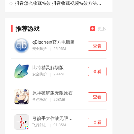
抖音怎么收藏特效 抖音收藏视频特效方法介绍
推荐游戏
更多
qBittorrent官方电脑版
查看
安全防护
25.96M
|
比特精灵解锁版
查看
安全防护
2.44M
|
原神破解版无限原石
查看
角色扮演
268MB
|
弓箭手大作战无限金币版
查看
飞行射击
91.85M
|