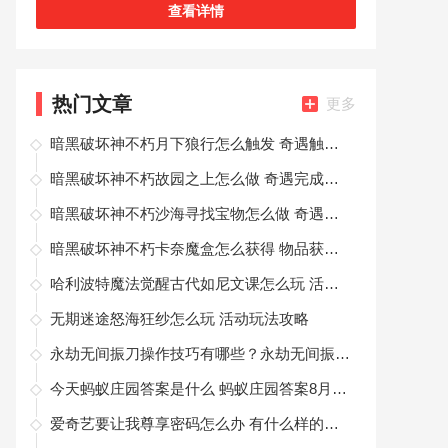
由的挑战副本，提升自己的实力，沉浸式的冒险体
查看详情
验，小伙伴们准备好了吗？现在就可以来一起
热门文章
更多
暗黑破坏神不朽月下狼行怎么触发 奇遇触发攻略
暗黑破坏神不朽故园之上怎么做 奇遇完成攻略
暗黑破坏神不朽沙海寻找宝物怎么做 奇遇完成攻略
暗黑破坏神不朽卡奈魔盒怎么获得 物品获取攻略
哈利波特魔法觉醒古代如尼文课怎么玩 活动玩法攻略
无期迷途怒海狂纱怎么玩 活动玩法攻略
永劫无间振刀操作技巧有哪些？永劫无间振刀操作技巧详细一览
今天蚂蚁庄园答案是什么 蚂蚁庄园答案8月26日总结
爱奇艺要让我尊享密码怎么办 有什么样的解决方法