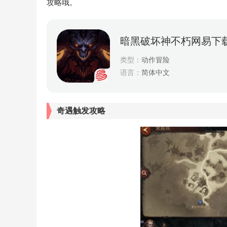
攻略哦。
暗黑破坏神不朽网易下
类型：
动作冒险
语言：
简体中文
奇遇触发攻略