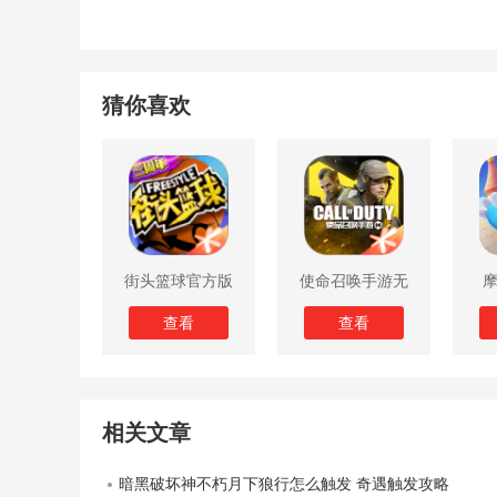
猜你喜欢
街头篮球官方版
使命召唤手游无
限子弹版
查看
查看
相关文章
暗黑破坏神不朽月下狼行怎么触发 奇遇触发攻略