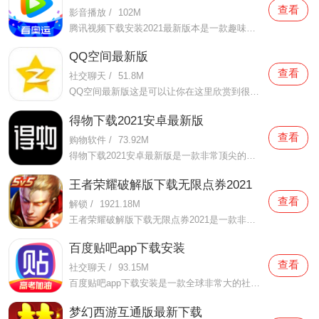
查看
影音播放
/
102M
腾讯视频下载安装2021最新版本是一款趣味性非常强的手机视频播放软件。在这款腾讯视频下载安装2021最新版本有很多当下热播的影片资源，在这里面可以看到有很多的精彩的影片，你想要观看的电视剧、电影、综艺、动漫等等统统都汇聚在这里面，影片的内容也都是非常丰富的，用户们
QQ空间最新版
查看
社交聊天
/
51.8M
QQ空间最新版这是可以让你在这里欣赏到很多优质的内容欣赏体验的手机视频软件，在这里的内容有很多都是好友的动态，而且还有很多的互动功能可以让你跟好友之间的亲密度再次提升，大家在这里可以感受到很多优质的社交和很多有趣的心情分享，不仅可以跟人互动，这软件也是自己
得物下载2021安卓最新版
查看
购物软件
/
73.92M
得物下载2021安卓最新版是一款非常顶尖的潮流购物软件。在这款得物下载2021安卓最新版中拥有非常多当下潮流的时尚单品以及各种各样的球鞋，在这里为了让用户们在购买的时候可以放心，你所购买的每一件商品都会经过专业的鉴定，这里面汇聚了数百位专业的鉴定师会对你所购买的商
王者荣耀破解版下载无限点券2021
查看
解锁
/
1921.18M
王者荣耀破解版下载无限点券2021是一款非常火热的手机游戏。在这款王者荣耀破解版下载无限点券2021中有着非常好用的辅助工具，在这里面你可以轻轻松松就获得点券的使用，而且还是可以无限使用的哦，完全没有受限制，只要你下载了这款王者荣耀破解版下载无限点券2021之后就可以
百度贴吧app下载安装
查看
社交聊天
/
93.15M
百度贴吧app下载安装是一款全球非常大的社交软件。在这款百度贴吧app下载安装里面汇聚了很多有共同兴趣的小伙伴们，在这里面有各种你会感兴趣的兴趣贴，同时你也会发现这里面有非常多的共同爱好的小伙伴，在这里面你还可以和他们一起玩耍，一起在帖子里畅所欲言，发挥你的脑
梦幻西游互通版最新下载