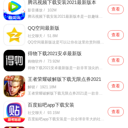
腾讯视频下载安装2021最新版本
查看
影音播放
/
102M
腾讯视频下载安装2021最新版本是一款趣味性非常强的手机视频播放软件。在这款腾讯视频下载安装2021最新版本有很多当下热播的影片资源，在这里面可以看到有很多的精彩的影片，你想要观看的电视剧、电影、综艺、动漫等等统统都汇聚在这里面，影片的内容也都是非常丰富的，用户们
QQ空间最新版
查看
社交聊天
/
51.8M
QQ空间最新版这是可以让你在这里欣赏到很多优质的内容欣赏体验的手机视频软件，在这里的内容有很多都是好友的动态，而且还有很多的互动功能可以让你跟好友之间的亲密度再次提升，大家在这里可以感受到很多优质的社交和很多有趣的心情分享，不仅可以跟人互动，这软件也是自己
得物下载2021安卓最新版
查看
购物软件
/
73.92M
得物下载2021安卓最新版是一款非常顶尖的潮流购物软件。在这款得物下载2021安卓最新版中拥有非常多当下潮流的时尚单品以及各种各样的球鞋，在这里为了让用户们在购买的时候可以放心，你所购买的每一件商品都会经过专业的鉴定，这里面汇聚了数百位专业的鉴定师会对你所购买的商
王者荣耀破解版下载无限点券2021
查看
解锁
/
1921.18M
王者荣耀破解版下载无限点券2021是一款非常火热的手机游戏。在这款王者荣耀破解版下载无限点券2021中有着非常好用的辅助工具，在这里面你可以轻轻松松就获得点券的使用，而且还是可以无限使用的哦，完全没有受限制，只要你下载了这款王者荣耀破解版下载无限点券2021之后就可以
百度贴吧app下载安装
查看
社交聊天
/
93.15M
百度贴吧app下载安装是一款全球非常大的社交软件。在这款百度贴吧app下载安装里面汇聚了很多有共同兴趣的小伙伴们，在这里面有各种你会感兴趣的兴趣贴，同时你也会发现这里面有非常多的共同爱好的小伙伴，在这里面你还可以和他们一起玩耍，一起在帖子里畅所欲言，发挥你的脑