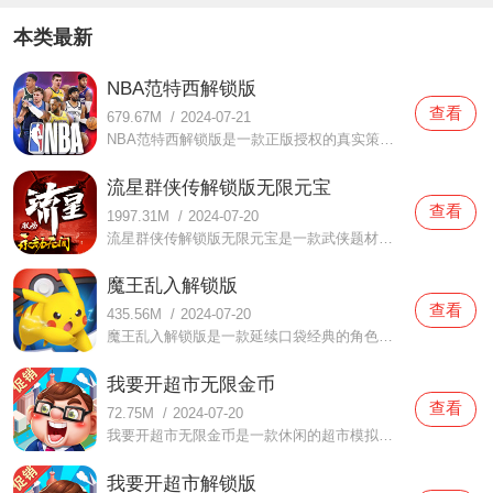
本类最新
NBA范特西解锁版
查看
679.67M
/
2024-07-21
NBA范特西解锁版是一款正版授权的真实策略手游，在游戏中除了球员本身的实力，还可以通过教练系统、啦啦队系统等来提升球员的实力，可以配备三位教练，可设置一位为主教练，提供最主要的实力加成，教练与球员一样可以进行升级和升星。
流星群侠传解锁版无限元宝
查看
1997.31M
/
2024-07-20
流星群侠传解锁版无限元宝是一款武侠题材的多人动作手游，玩家可以在游戏中使用不同的武器来切换职业，同时支持玩家在战斗中使用双武器，可以随时切换武器使用相应的武学技能，有枪、剑、匕首、大刀、弓箭、棍等多种武器可以选择。
魔王乱入解锁版
查看
435.56M
/
2024-07-20
魔王乱入解锁版是一款延续口袋经典的角色扮演手游，玩家在游戏中可以捕捉各种熟悉的小精灵，并且在本作中还开放了Mega进化形态，玩家可以在游戏中收集Mega进化石让精灵获得全新的能力和外观，与其他玩家一较高下，也可以携手共同击退敌人，守卫家园。
我要开超市无限金币
查看
72.75M
/
2024-07-20
我要开超市无限金币是一款休闲的超市模拟经营手游，玩家在游戏中将拥有一个属于自己的小超市，位于繁华的都市中心，每天都有大量的客人，玩家需要从店面的选择到装修、进货等等，都需要亲力亲为，通过不断的调查、研究制定经营策略，招募店员进行营业。
我要开超市解锁版