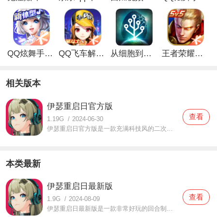
QQ炫舞手游解锁版
QQ飞车解锁版无限钻石最新版
从细胞到奇点手游
王者荣耀无限点券解锁版
相关版本
伊瑟重启日官方版
查看
1.19G
/
2024-06-30
伊瑟重启日官方版是一款充满科技风的二次元游戏，在这款伊瑟重启日官方版中玩家可以体验的玩法是非常多样的，多种不同原素融合在一起体验，在这个未知的城市里大家都要面临的冒险又是不同的，而且还有病毒与你为敌，一定要想尽办法消灭他们，完成所有任务才算成功，等你们
本类最新
伊瑟重启日最新版
查看
1.9G
/
2024-08-09
伊瑟重启日最新版是一款非常好玩的回合制游戏，玩家们在游戏中将来到一个全新的城市中进行体验，在这里你拥有多个不同的角色可以陪你一起探索，同时你也要合理的搭配角色和敌人进行对抗，整体的画风也是充满科技感，体验感极强，大家也都可以轻松尝试，如果你感兴趣的话现