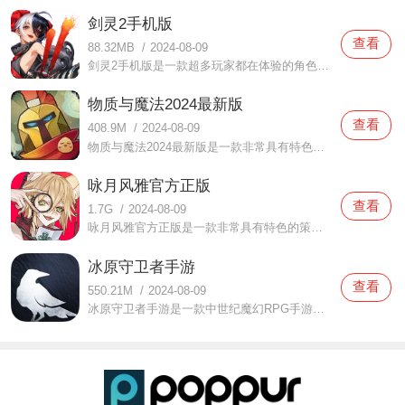
剑灵2手机版
查看
88.32MB
/
2024-08-09
剑灵2手机版是一款超多玩家都在体验的角色扮演类游戏，在这款剑灵2手机版中玩家们都可以在这当中体验到很多有趣的玩法，精彩的剧情都可以让玩家时刻沉浸在其中，在这个全新的世界中你所要的敌人都是非常强大的，当你在挑战的时候也需要注意，更多的挑战都在等待着你们，快来
物质与魔法2024最新版
查看
408.9M
/
2024-08-09
物质与魔法2024最新版是一款非常具有特色的策略游戏，这款物质与魔法2024最新版里面的玩法是非常精彩的，不过体验起来难度也不大，玩家们都可以自由来冒险体验，很多不同的兵种都需要你来解锁，同时也有不少的装备武器可以帮助到你，想要成为这个世界最厉害的人，你所需要考虑
咏月风雅官方正版
查看
1.7G
/
2024-08-09
咏月风雅官方正版是一款非常具有特色的策略卡牌游戏，这款咏月风雅官方正版拥有着非常精美的画风，每一帧的画面设计都是非常震撼的，全新开启的奇幻之旅玩家都可以自由来体验，同时你们也能感受超精彩的剧情，这其中会发生什么故事大家都可以期待一下，等你们来一起下载这
冰原守卫者手游
查看
550.21M
/
2024-08-09
冰原守卫者手游是一款中世纪魔幻RPG手游，游戏中有许多的玩法和培养系统，需要角色等级达到指定要求才能解锁，想要获得更快速的发展或体验完整的游戏内容，需要尽快的提升角色等级，经验的主要获得途径来自主线任务、刷怪、采集材料等，在大本营附近就有许多的材料采集点。