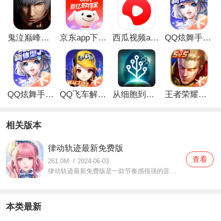
鬼泣巅峰之战最新破解版
京东app下载安装
西瓜视频app安卓版
QQ炫舞手游破解版
QQ炫舞手游解锁版
QQ飞车解锁版无限钻石最新版
从细胞到奇点手游
王者荣耀无限点券解锁版
相关版本
律动轨迹最新免费版
查看
261.0M
/
2024-06-03
律动轨迹最新免费版是一款节奏感很强的音乐游戏，玩家们在这款律动轨迹最新免费版中可以体验音乐的乐趣，各种各样的音乐都可以任由你们选择体验，跟随着音乐的节奏来一起挑战，不同的关卡难度都是不一样的，操控着你的角色进行闯关吧，体验感很不错，而且画面感也很强哦，
本类最新