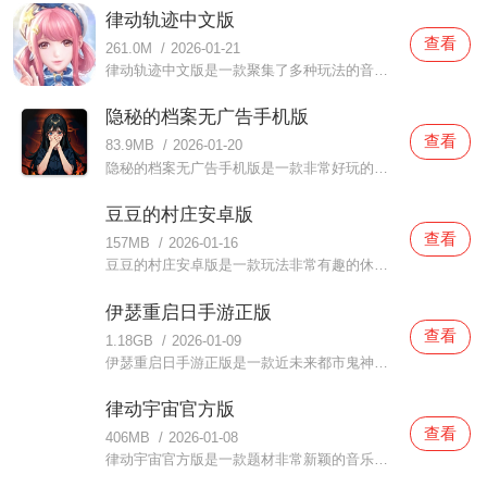
律动轨迹中文版
查看
261.0M
/
2026-01-21
律动轨迹中文版是一款聚集了多种玩法的音乐节奏游戏，这款律动轨迹中文版打造了超级精美的人物场景体验，还有海量的音乐资源可以选择，每当玩家在体验的时候都可以时刻沉浸在音乐当中，玩家通过控制角色进行体验，玩法比较简单，任何玩家都可以轻松上手的，都可以来体验全
隐秘的档案无广告手机版
查看
83.9MB
/
2026-01-20
隐秘的档案无广告手机版是一款非常好玩的侦探推理游戏，主要采用了黑暗的设计风格，而且关卡打造的十分丰富，难度也都是大部有相同的，玩家们都是可以尽情的去挑战完成，每个谜题都设计精巧，需要你仔细观察和思考，在里面非常考验各位玩家们的策略思维逻辑能力
豆豆的村庄安卓版
查看
157MB
/
2026-01-16
豆豆的村庄安卓版是一款玩法非常有趣的休闲手机游戏，玩家们通过这款豆豆的村庄安卓版都可以体验到很多不同的乐趣，而你们在这当中的扮演的是豆豆首领，你需要带领着你的豆豆军团去战斗，游戏的场景是非常丰富的，而且还为你们准备了很多福利有助于你们开局更好的体验哦，
伊瑟重启日手游正版
查看
1.18GB
/
2026-01-09
伊瑟重启日手游正版是一款近未来都市鬼神职人题材的回合制RPG手游，结合了养成，策略，卡牌，冒险等元素，玩家扮演的指挥官在古老的鬼神传说就在新都市中上演，游戏中拥有超多的职业角色可以选择，还有很多的任务可以直接完成，保证大家在这里都可以完成相关的冒险乐趣
律动宇宙官方版
查看
406MB
/
2026-01-08
律动宇宙官方版是一款题材非常新颖的音乐游戏，通过这款律动宇宙官方版玩家们都可以体验到更多有关音乐的知识，不仅仅是在体验游哦，丰富的游戏关卡都在等你们来挑战，无论是视觉效果还是配音都是非常不错的，玩家们在体验的时候也容易上瘾的，新人也能轻松上手哦，欢迎大