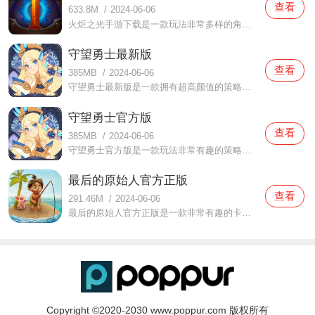
查看
633.8M
/
2024-06-06
火炬之光手游下载是一款玩法非常多样的角色扮演类游戏，在这款火炬之光手游下载中打造了非常震撼的视觉效果，在这里面你将在一个全新的帝国生存，玩家们都可以依靠的策略来体验，同时还会有很多外来入侵的敌人向你发起挑战，你们一定要成功才能保护好你的帝国，期待你们的
守望勇士最新版
查看
385MB
/
2024-06-06
守望勇士最新版是一款拥有超高颜值的策略游戏，在这款守望勇士最新版中玩家们一打开的时候就可以很直接的感受到非常精致的视觉效果，采用了欧美风的人物体验，感受不一样的玩法，玩家们在这里面将作为一个骑士进行挑战，你需要将所有的暗黑势力都击败，相信你你们一定可以
守望勇士官方版
查看
385MB
/
2024-06-06
守望勇士官方版是一款玩法非常有趣的策略游戏，在这款守望勇士官方版中玩家们将作为一个非常厉害的骑士在这里面冒险挑战，而且在这里面你还不是一个人在战斗，你可以组建一支非常强大的战队，大家都可以在危险的时候面对各种困难挑战，战胜更多的敌人，赢得最终的胜利，感
最后的原始人官方正版
查看
291.46M
/
2024-06-06
最后的原始人官方正版是一款非常有趣的卡牌策略游戏，在这款最后的原始人官方正版中整体的体验都是非常不错的，画面感都是非常精美细腻的，玩法也是比较新颖，大家都可以很好的进行享受，同时这里面还采用了原始人的题材，相信你们在体验的时候都会比较感兴趣的，想要体验
Copyright ©2020-2030 www.poppur.com 版权所有