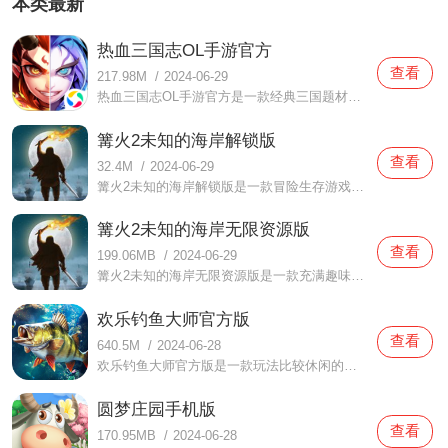
本类最新
热血三国志OL手游官方
查看
217.98M
/
2024-06-29
热血三国志OL手游官方是一款经典三国题材的卡牌策略类手游，游戏中为玩家完美还原了众多三国时期的文臣武将，同时再现了一个极为庞大的三国战场，为玩家带来了一个盛大的三国游戏世界。
篝火2未知的海岸解锁版
查看
32.4M
/
2024-06-29
篝火2未知的海岸解锁版是一款冒险生存游戏。在这款篝火2未知的海岸解锁版中玩家们需要去收集更多的资源，来建设你的家园，完成各种建筑，让所有的村民都能有自己居住的地方。不仅如此，玩家们还要想办法抵御野兽的偷袭，这里面已经解锁了所有资源的使用了，当玩家们在体验的
篝火2未知的海岸无限资源版
查看
199.06MB
/
2024-06-29
篝火2未知的海岸无限资源版是一款充满趣味的模拟游戏。在这款篝火2未知的海岸无限资源版中玩家主要是通过采矿打猎、远航贸易等等多种方式来进行赚钱，这是一种比较特别的玩法，在这里面玩家们也能感受到比较不一样的体验。在你探险的各种路上上你会发现很多新鲜的事物，都是
欢乐钓鱼大师官方版
查看
640.5M
/
2024-06-28
欢乐钓鱼大师官方版是一款玩法比较休闲的模拟游戏，在这款欢乐钓鱼大师官方版中玩家们都可以感受非常真实的模拟钓鱼体验，多种不同的水域场景可以任由你们选择，各种各样的渔具也可以去收集的，做任务可以帮助你们获取更多的奖励，想要的渔具也可以购买哦，超简单的玩法，
圆梦庄园手机版
查看
170.95MB
/
2024-06-28