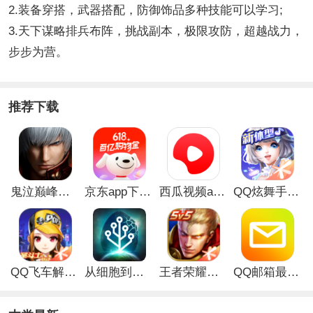
2.装备穿搭，武器搭配，防御饰品多种技能可以学习;
3.天下谋略排兵布阵，挑战副本，极限攻防，超越战力，
步步为营。
推荐下载
鬼泣巅峰之战最新破解版
京东app下载安装
西瓜视频app安卓版
QQ炫舞手游破解版
QQ飞车解锁版无限钻石最新版
从细胞到奇点手游
王者荣耀无限点券解锁版
QQ邮箱最新版