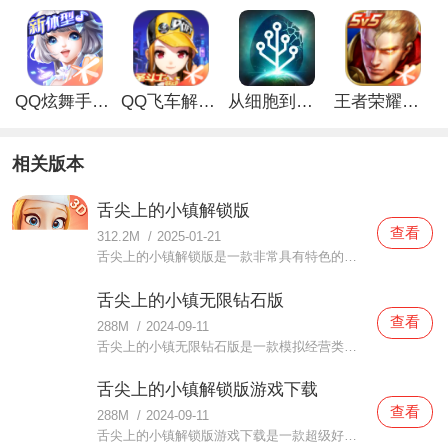
QQ炫舞手游解锁版
QQ飞车解锁版无限钻石最新版
从细胞到奇点手游
王者荣耀无限点券解锁版
相关版本
舌尖上的小镇解锁版
查看
312.2M
/
2025-01-21
舌尖上的小镇解锁版是一款非常具有特色的经营类游戏。在这款舌尖上的小镇解锁版中整个游戏的画风都是非常精美的，当玩家们在体验的时候你都可以从中感受到非常不一样的乐趣哦。游戏中的美食有非常多，你需要将它们制作成更多顾客们喜欢的口味，吸引更多人来品尝哦。有想要
舌尖上的小镇无限钻石版
查看
288M
/
2024-09-11
舌尖上的小镇无限钻石版是一款模拟经营类的美食游戏。在这款舌尖上的小镇无限钻石版中采用的是非常精美的卡通风格，在游戏中你开了非常多家餐厅，各种美食都有提供，同时你还要解锁更多美食的食物，你的目标就是让这个小镇恢复以往的热闹。游戏难度不大，相信体验的小伙伴
舌尖上的小镇解锁版游戏下载
查看
288M
/
2024-09-11
舌尖上的小镇解锁版游戏下载是一款超级好玩的美食模拟游戏。在这款舌尖上的小镇解锁版游戏下载中玩家经营着多家餐厅，无论是从餐厅的外观还是食材的挑选都是需要你来亲自搭配的哦，争取早日让你的餐厅在这个小镇上让更多人来品尝哦。游戏的操作非常简单，玩家都可以来试试