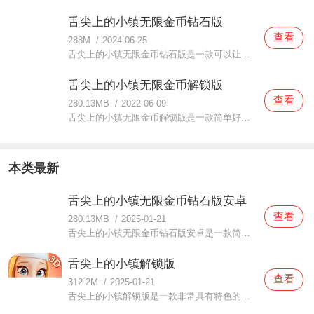
舌尖上的小镇无限金币钻石版
查看
288M
/
2024-06-25
舌尖上的小镇无限金币钻石版是一款可以让玩家们在小镇里开店的手机游戏，舌尖上的小镇无限金币钻石版这里的游戏可以帮你准备好各种美食店铺开店的道具，无论你是想要开什么样的美食店铺都可以帮你轻松建造，这里还可以将美食菜谱传授给你，当客人来的时候就可以开始营业啦
舌尖上的小镇无限金币解锁版
查看
280.13MB
/
2022-06-09
舌尖上的小镇无限金币解锁版是一款简单好玩的经营类游戏。在这款舌尖上的小镇无限金币解锁版中玩家们在这里面经营着一家属于自己的餐厅，你需要想办法制作出更多口味的美食，让更多的顾客们都可以来享受你的美食，这样你才可以争取更多的金币，弘扬美食文化哦。感
本类最新
舌尖上的小镇无限金币钻石版安卓
查看
280.13MB
/
2025-01-21
舌尖上的小镇无限金币钻石版安卓是一款简单好玩的经营类游戏。在这款舌尖上的小镇无限金币钻石版安卓中玩家们在这里面经营着一家属于自己的餐厅，你需要想办法制作出更多口味的美食，让更多的顾客们都可以来享受你的美食，这样你才可以争取更多的金币，弘扬美食文化哦。感
舌尖上的小镇解锁版
查看
312.2M
/
2025-01-21
舌尖上的小镇解锁版是一款非常具有特色的经营类游戏。在这款舌尖上的小镇解锁版中整个游戏的画风都是非常精美的，当玩家们在体验的时候你都可以从中感受到非常不一样的乐趣哦。游戏中的美食有非常多，你需要将它们制作成更多顾客们喜欢的口味，吸引更多人来品尝哦。有想要