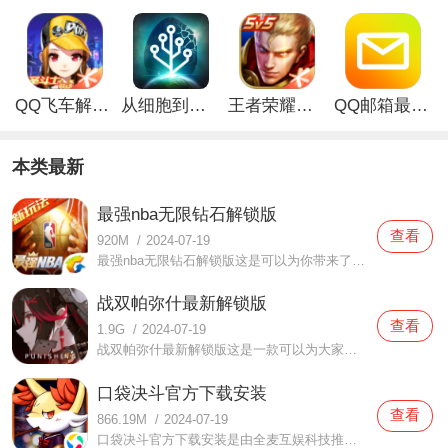
QQ飞车解锁版无限钻石最新版
从细胞到奇点手游
王者荣耀无限点券解锁版
QQ邮箱最新版
本类最新
最强nba无限钻石解锁版
查看
920M
/
2024-07-19
最强nba无限钻石解锁版这是可以为你带来了很多精彩好玩的战斗游戏内容的手游，可以为你带来的精彩优质竞技内容和很多不一样的精彩战斗资源，而且在这里还可以为大家提供很多的nba的球星，而且各种数据都是按照真实的内容来进行的，可以为你提供最好的战斗情况，可以给你很多
战双帕弥什最新解锁版
查看
1.9G
/
2024-07-19
战双帕弥什最新解锁版这是一款可以为大家带来最精彩的灾难生存体验的手机游戏，可以为你提供最好的战斗感受，大家这可以感受到人类在灾难面前是有多脆弱，是有多难生存，即使这只是人为的灾难，但是还是让大家难以承受。而且在这里还有很多不一样的美少女战斗画风，可以给
口袋决斗官方下载安装
查看
866.19M
/
2024-07-19
口袋决斗官方下载安装是由全麦互娱科技推出的一款经典小精灵题材的角色扮演类手机游戏，该游戏中为玩家还原了众多童年记忆中的经典小精灵形象，让玩家在游戏中直接参与小精灵之间的战斗。