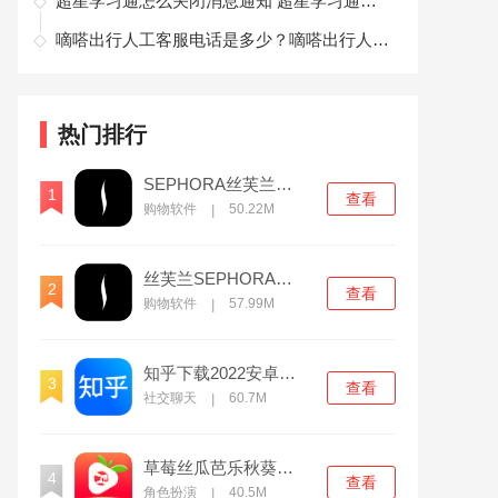
超星学习通怎么关闭消息通知 超星学习通关闭消息通知推送方法
嘀嗒出行人工客服电话是多少？嘀嗒出行人工客服电话号码查询
热门排行
SEPHORA丝芙兰官方版
1
查看
购物软件
50.22M
|
丝芙兰SEPHORA官方版
2
查看
购物软件
57.99M
|
知乎下载2022安卓最新版
3
查看
社交聊天
60.7M
|
草莓丝瓜芭乐秋葵榴莲香草无限制版
4
查看
角色扮演
40.5M
|