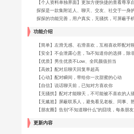
【个人资料单独界面】更加方便快捷的查看尊享自
探探是一款集附近人、聊天、交友、社交于一身的
探探的功能完善，用户真实，无骚扰，可屏蔽手机联
功能介绍
【简单】左滑无感、右滑喜欢，互相喜欢即配对
【安全】不会泄露心意，Ta不知道你的选择，除非
【优质】男生优质不Low、全民颜值担当
【高效】配对后聊天回复率超高
【心动】配对瞬间，带给你一次甜蜜的心动
【自信】说话聊天前，已知对方喜欢你
【无骚扰】配对才能聊天，不可能被不喜欢的人
【无尴尬】屏蔽联系人，避免看见老板、同事、
【朋友圈】告别“不知道聊什么”的囧境，每条朋友
更新内容