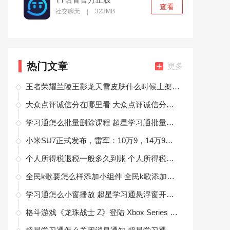
查看
社交聊天
323MB
|
热门文章
更多
王者荣耀兰陵王影龙天雪皮肤什么时候上架 王者荣耀兰陵王影龙天雪皮肤上架时间
大众点评诚信分在哪里看 大众点评诚信分查看方法
学习通怎么批量删除课程 超星学习通批量删除课程方法
小米SU7正式发布，雷军：10万9，14万9是不可能的！
个人所得税退税一般多久到账 个人所得税退税一般多久到账怎么查询
全民k歌要怎么样添加小组件 全民k歌添加小组件方法
学习通怎么小窗播放 超星学习通悬浮窗开启方法
格斗游戏《龙珠战士 Z》登陆 Xbox Series X|S 及 PS5 平台