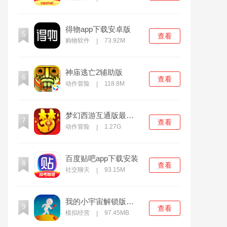
得物app下载安卓版
5
查看
购物软件
73.92M
|
神庙逃亡2辅助版
6
查看
动作冒险
118.8M
|
梦幻西游互通版最新下载
7
查看
动作冒险
1.27G
|
百度贴吧app下载安装
8
查看
社交聊天
93.15M
|
我的小宇宙解锁版无限资源
9
查看
模拟经营
97.45MB
|