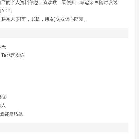
己的个人资料信息，喜欢数一看便知，暗恋表白随时发送
APP。
系人(同事，老板，朋友)交友随心随意。
聊天
Ta也喜欢你
骚扰
熟人
圈都是话题