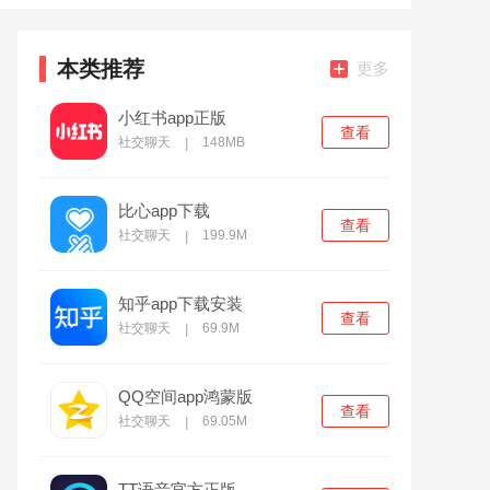
本类推荐
更多
小红书app正版
查看
社交聊天
148MB
|
比心app下载
查看
社交聊天
199.9M
|
知乎app下载安装
查看
社交聊天
69.9M
|
QQ空间app鸿蒙版
查看
社交聊天
69.05M
|
TT语音官方正版