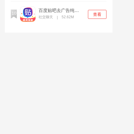
百度贴吧去广告纯净版下载
10
查看
社交聊天
52.62M
|