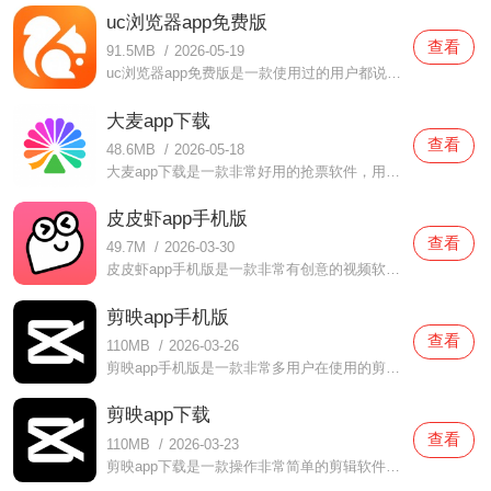
uc浏览器app免费版
查看
91.5MB
/
2026-05-19
uc浏览器app免费版是一款使用过的用户都说好用的浏览器软件，在这款uc浏览器app免费版中都为用户们打造了非常多便利的功能，当你们在体验的时候都可以变，快速的搜索引擎功能可以帮助用户们更快的找到各种信息，而且还有很多有趣的书籍可以自由浏览阅读的哦，有需要
大麦app下载
查看
48.6MB
/
2026-05-18
大麦app下载是一款非常好用的抢票软件，用户们通过这款大麦app下载都可以抢到很多不同的票，明星们的演唱会、音乐会、歌剧等统统都有提供，而且还有很多福利都为你们准备着，对于新人用户来说也是非常友好的，实时在线观看选座情况，轻轻松松体验精彩表演哦，还没有下载这款
皮皮虾app手机版
查看
49.7M
/
2026-03-30
皮皮虾app手机版是一款非常有创意的视频软件，在这款皮皮虾app手机版中用户们不仅是可以感受到很多精彩有趣的视频内容，而且还提供了很多有趣的玩法，很多脑洞大开的玩家都喜欢汇聚在这里面，大家一起交流有趣的故事，还可以认识很多有趣的小伙伴，感受不一样的语言文字哦，
剪映app手机版
查看
110MB
/
2026-03-26
剪映app手机版是一款非常多用户在使用的剪辑软件，在这款剪映app手机版中提供了非常多的功能可以使用，而且操作比较简单，新人小白在使用的时候也可以轻松完成，超多的模板都可以免费使用的，而且还为你们提供了很多音乐，一站式服务，不需要去下载多个软件啦，有需要的话就
剪映app下载
查看
110MB
/
2026-03-23
剪映app下载是一款操作非常简单的剪辑软件，在这款剪映app下载中打造了非常简约的布局设计，各种功能都可以轻松找到，而且非常适合新人使用，完全不会麻烦的，自己一个人就可以轻松完成一个剪辑工作啦，有需要的时候还有教程可以学习，非常贴心的服务，你们都可以放心使用，