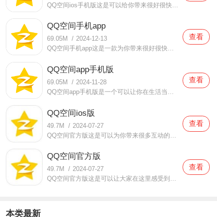
QQ空间ios手机版这是可以给你带来很好很快乐的内容体验的手机软件，这里可以给你带来全新的互动内容，有各种社交互动功能，不仅可以参与好友的动态评论还可以进行各种资源的互动，可以为你带来很好很快乐的内容体验，这里可以给你带来全新的互动内容。这里有非常丰富的直播内
QQ空间手机app
查看
69.05M
/
2024-12-13
QQ空间手机app这是一款为你带来很好很快乐的社交内容，可以给你带来相当好的聊天体验的手机软件，这里有各种好友的动态，可以感受很多有趣好玩的事情，而且这里还可以为你带来各种精彩的体验与互动，各种功能都很好用，不仅可以给你带来最好最精彩的内容互动，还可以为你提供
QQ空间app手机版
查看
69.05M
/
2024-11-28
QQ空间app手机版是一个可以让你在生活当中分享所见所闻的平台，QQ空间app手机版这款软件的使用方法非常简单，还有很多好用的分享工具可以让你使用，无论你是想要分享文字、图片还是视频都可以，这里的软件工具不会影响到你的说说内容，很多年轻的朋友都非常喜欢使用这款软件，
QQ空间ios版
查看
49.7M
/
2024-07-27
QQ空间官方版这是可以为你带来很多互动的内容，给你带来丰富的好友动态的手机软件，不仅可以为你带来丰富的主题来装扮你的空间，还有很多的互动功能，可以让你在这感受到很多全新的体验，大家在这里可以自由的去进行多种内容的互动，还可以和好友们一起进行很多有趣的活动欣
QQ空间官方版
查看
49.7M
/
2024-07-27
QQ空间官方版这是可以让大家在这里感受到很多不一样的欢乐内容的手机软件，在这里的各种资源 都是免费的，有很多的好友互动在这里可以体验，而且在这里还可以自由的去进行多种内容的欣赏，都是好友的分享内容哦。当然你也可以会自由的去进行多种内容创作，把你的心情分享出
本类最新