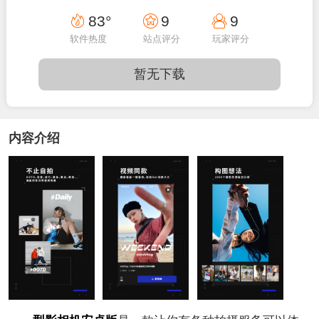
18:26:27
83°
9
9
软件热度
站点评分
玩家评分
暂无下载
内容介绍