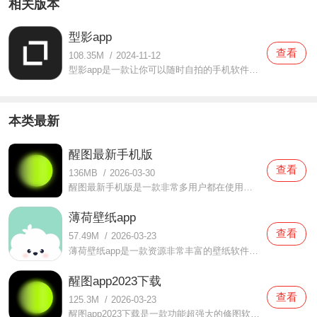
相关版本
型影app
查看
108.35M
/
2024-11-12
型影app是一款让你可以随时自拍的手机软件，型影app这款软件当中有很多拍照素材可以让你使用，很多工具在使用的过程中非常方便，并且大家可以非常轻松舒适的享受在这里拍摄的时候，就算你是新手也可以非常灵活的使用这里的拍照工具，这款软件当中不仅有分男女拍照，还有闺蜜
本类最新
醒图最新手机版
查看
136MB
/
2026-03-30
醒图最新手机版是一款非常多用户都在使用的修图软件，在这款醒图最新手机版中很多美化图片的工具都有提供，精致修图让你们的照片变得更加好看自然，同时还有去黑眼圈、祛痘印等功能都有提供，你们都可以根据自己的需求使用，操作起来也是非常简单的，你们都可以来一起试试
薄荷壁纸app
查看
57.49M
/
2026-03-23
薄荷壁纸app是一款资源非常丰富的壁纸软件，在这款薄荷壁纸app中有非常多的壁纸都可以让用户们自由选择体验的，同时也会实时更新资源，让你们都可以随时使用潮流壁纸哦，操作起来也是比较简单的，而且这些资源统统都是不需要花钱就能购买的，你们都可以放心体验，有需要的话
醒图app2023下载
查看
125.3M
/
2026-03-23
醒图app2023下载是一款功能超强大的修图软件，在这款醒图app2023下载中用户们都可以轻松上手使用的，这里面设计比较简单，基本上用户们有什么需求都可以轻松实现的，各种美颜滤镜统统都有，同时还提供了一键修图的功能，不会修图的用户也可以放心使用哦，还没有下载的朋友们快来