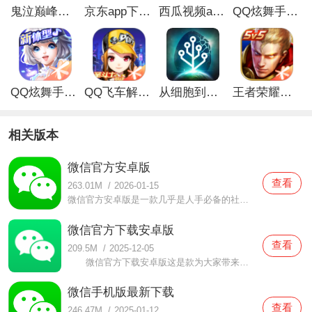
鬼泣巅峰之战最新破解版
京东app下载安装
西瓜视频app安卓版
QQ炫舞手游破解版
QQ炫舞手游解锁版
QQ飞车解锁版无限钻石最新版
从细胞到奇点手游
王者荣耀无限点券解锁版
相关版本
微信官方安卓版
查看
263.01M
/
2026-01-15
微信官方安卓版是一款几乎是人手必备的社交软件，微信官方安卓版这款软件当中的聊天工具有很多，还支持多种聊天方式，无论你想要怎么样的聊天互动都可以满足，无论是谁都可以在朋友圈分享自己的动态让更多的小伙伴可以更加积极的跟你聊天互动起来，大家都非常喜欢这样类型
微信官方下载安卓版
查看
209.5M
/
2025-12-05
微信官方下载安卓版这是款为大家带来非常丰富好玩的体验，给与大家很多不一样的开心内容的手机聊天软件，在这的各种功能都为大家带来优质的体验，这里的各种内容都可以给与大家非常丰富的感受与体验，还可以
微信手机版最新下载
查看
246.47M
/
2025-01-12