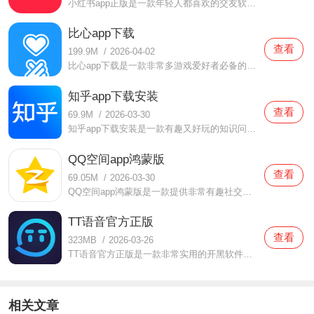
小红书app正版是一款年轻人都喜欢的交友软件，在这款小红书app正版中每天都会有很多的小伙伴们分享自己的生活，大家也可以通过这里面发现很多不一样有趣的体验，同时还提供了非常实用的购物，很多美妆产品都有提供，大家都可以根据自己的来进行选择的哦，如果你认为这款小红
比心app下载
查看
199.9M
/
2026-04-02
比心app下载是一款非常多游戏爱好者必备的软件，在这款比心app下载中用户们在这里面找到队友来一起体验游戏的，很多玩家都让你自由选择的，同时还有很多游戏大神都汇聚在这里面的，不仅支持组队开黑，还支持语音连麦体验，超多的体验都可以感受到的，一个人也不会感受到无聊
知乎app下载安装
查看
69.9M
/
2026-03-30
知乎app下载安装是一款有趣又好玩的知识问答软件，在这款知乎app下载安装中有非常多的用户都在使用的，在这里面你有任何的问答都可以得到解答，脑洞大开的网友们都会为你解开所有的疑惑，同时还可以浏览到很多有趣的知识，大家都可以来一起试试，无聊的时候也可以使用哦，等
QQ空间app鸿蒙版
查看
69.05M
/
2026-03-30
QQ空间app鸿蒙版是一款提供非常有趣社交环境的手机软件，QQ空间app鸿蒙版这款软件当中有非常多的资讯可以让你了解，并且可以让你非常快速的知道那些是你非常感兴趣的，好友们的生活动态、学习动态、游戏动态等等都是可以相互分享，并且可以点赞评论的，大家在使用这款软件的时
TT语音官方正版
查看
323MB
/
2026-03-26
TT语音官方正版是一款非常实用的开黑软件，在这款TT语音官方正版中增加了非常厉害的语音功能，用户们可以一边玩游戏一边语音聊天，不仅配合起来比较容易，还可以给游戏增添几份趣味哦，超多的技术玩家都可以自由选择的，总有人会陪着你一起玩游戏，千万不要错过了，感兴趣的
相关文章