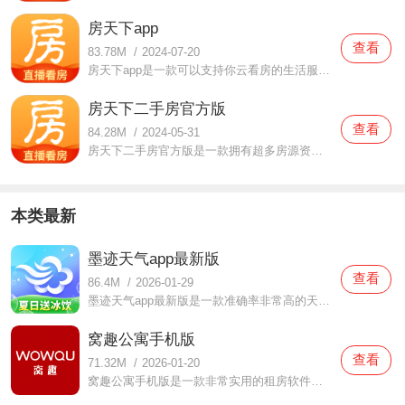
房天下app
查看
83.78M
/
2024-07-20
房天下app是一款可以支持你云看房的生活服务软件，房天下app在疫情期间可以直接通过手机看房，很多房子都可以通过视频直播展示细节，什么样的价位什么样的户型都有！只要用户们使用搜索工具就可以马上找到！专业的鉴房师也可以给你提供最专业最权威的建议！让你买房还是租房
房天下二手房官方版
查看
84.28M
/
2024-05-31
房天下二手房官方版是一款拥有超多房源资讯的手机软件，房天下二手房官方版用户们可以根据自己的需要去搜索房源信息，这里的房源信息保证真实靠谱，如果你想要咨询的话也可以通过这款软件线上咨询，在家就可以云看房，超多房源都可以让你挑选，并且这款软件是非常正规的好
本类最新
墨迹天气app最新版
查看
86.4M
/
2026-01-29
墨迹天气app最新版是一款准确率非常高的天气预报软件，在这款墨迹天气app最新版中为提供了各个不同城市地区的天气预报情况，不仅可以实时查看当天的天气，同时还提供了未来十五天的天气，大家有需要的话可以提前知晓，不用担心外出的时候会突然下雨哦，也为生活带来了超多的
窝趣公寓手机版
查看
71.32M
/
2026-01-20
窝趣公寓手机版是一款非常实用的租房软件在这款窝趣公寓手机版中拥有非常真实的房源评价，用户们都可以自由选择自己喜欢的房源进行了解，同时还有客服人员来为你们解答，无论是价格还是服务都是可以得到保障的，用户们外出的时候也可以享受一个非常舒适的房源，有想要的朋