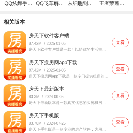
QQ炫舞手游解锁版
QQ飞车解锁版无限钻石最新版
从细胞到奇点手游
王者荣耀无限点券解锁版
相关版本
房天下软件客户端
查看
87.42M
/
2025-01-05
房天下软件客户端是一款可以给你的生活提供超优质服务的手机软件，房天下软件客户端这款软件的使用方法非常简单，还有专业的人士给你提供各种优秀的房源，超多的房源信息都可以让你了解到，无论你有什么样的需求都可以给你提供服务，无论是租房、买房都是可以给你提供专业
房天下搜房网app下载
查看
87.42M
/
2025-01-05
房天下搜房网app下载是一款专门提供租房的手机软件。在这款房天下搜房网app下载中为用户们提供了非常多的房源，在这里面无论是租房还是二手房都是有提供的，超齐全的房源都是有提供的，在这里面你都可以根据你的需求来进行选择的，而且还可以实时查询价格的哦。感兴趣的朋友
房天下最新版本
查看
83.3M
/
2024-09-05
房天下最新版本是一款真实优惠的买房租房软件，这里有大量的房源出售出租，有个人用户直接出租、出售，也有专业的房产经纪人在这里发布房源信息，用户可以根据自己的需求来寻找心仪的房源，还有许多的精品房源会推出直播看房活动。
房天下手机版
查看
83.78M
/
2024-07-25
房天下手机版是一款专业的房产软件，为用户提供新房二手房租卖、装修等服务，目前已经覆盖了全国数百个城市，用户可以下载该软件使用定位进行查询，即可得到所在城市的所有房源信息和装修公司，每一套房源都是经过审核认证真实存在的。