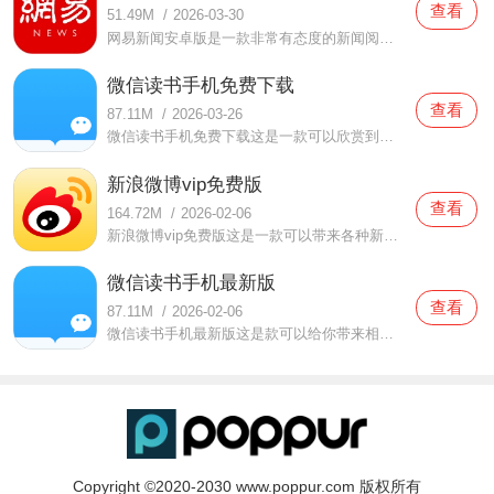
查看
51.49M
/
2026-03-30
网易新闻安卓版是一款非常有态度的新闻阅读软件，在这款网易新闻安卓版中为用户们提供了非常多的新闻报道，各种实时新闻都会为你们推送的，小伙伴们都可以在第一时间了解到当下正火热的新闻哦，同时还有很多视频，超多有趣的体验都在等你们来浏览，你们可都不要错过了，喜
微信读书手机免费下载
查看
87.11M
/
2026-03-26
微信读书手机免费下载这是一款可以欣赏到各种小说和文学内容的手机软件，这里大部分都是免费图书。而且还能时不时有活动，比如加入读书打卡群，或者和好友一起组队，还能薅到微信读书的羊毛，一边读书一边薅羊毛，何乐而不为呢。而且软件会把图书分类，就像什么今日书单呐
新浪微博vip免费版
查看
164.72M
/
2026-02-06
新浪微博vip免费版这是一款可以带来各种新闻内容，可以给大家带来各种资讯的手机软件，这里的内容都是免费的，各种资讯和新闻都可以欣赏感受，而且这里还为你带来各种优质的互动，可以在这感受到丰富便捷的体验与互动，软件的内容都可以给你带来各种有趣的体验，这里还为你
微信读书手机最新版
查看
87.11M
/
2026-02-06
微信读书手机最新版这是款可以给你带来相当丰富的小说内容以及各种文学作品的手机软件，在这你可以欣赏感受到各种类型的小说内容，还有各种现在流行的文学佳作可以欣赏，为你带来全新的阅读体验。大家在这可以自由的进行内容的阅读，可以感受到文化的魅力，而且这里还为你
Copyright ©2020-2030 www.poppur.com 版权所有