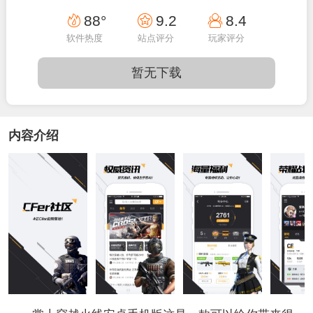
12:55:13
88°
9.2
8.4
软件热度
站点评分
玩家评分
暂无下载
内容介绍