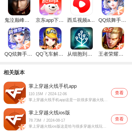
鬼泣巅峰之战最新破解版
京东app下载安装
西瓜视频app安卓版
QQ炫舞手游破解版
QQ炫舞手游解锁版
QQ飞车解锁版无限钻石最新版
从细胞到奇点手游
王者荣耀无限点券解锁版
相关版本
掌上穿越火线手机app
查看
110.15M
/
2024-12-06
掌上穿越火线手机app这是一款很多穿越火线玩家们都在使用的手机软件，不仅可以在这感受很多的优质游戏资讯，而且还可以给你带来很好很快乐的内容欣赏，这里有跟多玩家和主播们在这发表视频，各种精彩优质的对决都给你带来全新的感受，而且这里还可以为你带来很好很快乐的游
掌上穿越火线ios版
查看
78.73M
/
2024-08-17
掌上穿越火线ios版这是给与很多穿越火线玩家们丰富的内容资源，提供最好的数据内容的手机软件，给大家带来的是最好的内容，各种资源都可以欣赏感受，这里的很多内容都可以欣赏互动，而且支持用户们在这里欣赏到非常丰富且刺激的体验，各种游戏的操作与各种精彩的战斗都为你