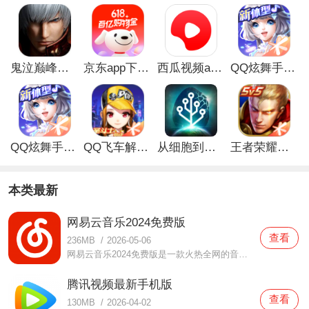
鬼泣巅峰之战最新破解版
京东app下载安装
西瓜视频app安卓版
QQ炫舞手游破解版
QQ炫舞手游解锁版
QQ飞车解锁版无限钻石最新版
从细胞到奇点手游
王者荣耀无限点券解锁版
本类最新
网易云音乐2024免费版
查看
236MB
/
2026-05-06
网易云音乐2024免费版是一款火热全网的音乐播放软件，该软件中提供了很多热门音乐资源，有很多明星的音乐版权这当中也都是有提供的，大家都可以尽情来享受自己喜欢的音乐，而且还多种不同的音质任由大家选择，随时随地都可以享受好听的音乐，还会为你们推荐感兴趣的音乐哦，
腾讯视频最新手机版
查看
130MB
/
2026-04-02