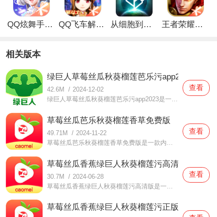
QQ炫舞手游解锁版
QQ飞车解锁版无限钻石最新版
从细胞到奇点手游
王者荣耀无限点券解锁版
相关版本
绿巨人草莓丝瓜秋葵榴莲芭乐污app2023
查看
42.6M
/
2024-12-02
绿巨人草莓丝瓜秋葵榴莲芭乐污app2023是一款收录了超多视频的播放软件，很多小伙伴们都会喜欢观看这里面的视频，不管是什么题材的视频资源统统都有提供，大家都可以根据自己的需求来进行选择，每一次的体验都可以给大家带来不同的体验，都可以放心享受；
草莓丝瓜芭乐秋葵榴莲香草免费版
查看
49.71M
/
2024-11-22
草莓丝瓜芭乐秋葵榴莲香草免费版是一款内容十分精彩的播放软件，只要是用户们想要观看的视频资源都能在这里面轻松进行尝试，不同风格的资源都可以随时来体验，你们看视频的时候也能更加轻松，还可以感受很多全新视频大片，保证你们都会喜欢观看的；
草莓丝瓜香蕉绿巨人秋葵榴莲污高清版
查看
30.7M
/
2024-06-28
草莓丝瓜香蕉绿巨人秋葵榴莲污高清版是一款画质超清晰的播放软件，整合在这里面的视频资源是非常丰富的，在你们想要体验的时候都可以随时点播，高质量视频大片都可以随时进行观看，相信你们在体验的时候都会喜欢，还能畅享超多不同的视频播放哦；
草莓丝瓜香蕉绿巨人秋葵榴莲污正版