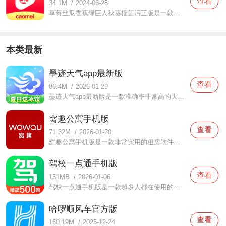
查看
34.1M
/
2024-06-28
草莓丝瓜香蕉绿巨人秋葵榴莲污正版是一款播放超稳定的手机软件，只要是用户们想要体验的视频资源都可以在这里面轻松找到的，为你们带来的视频都是很不错的，大家观看视频都能体验很多好看的视频，每当你们想要体验的时候都可以随时满足，随时都可以来体验；
本类最新
墨迹天气app最新版
查看
86.4M
/
2026-01-29
墨迹天气app最新版是一款准确率非常高的天气预报软件，在这款墨迹天气app最新版中为提供了各个不同城市地区的天气预报情况，不仅可以实时查看当天的天气，同时还提供了未来十五天的天气，大家有需要的话可以提前知晓，不用担心外出的时候会突然下雨哦，也为生活带来了超多的
窝趣公寓手机版
查看
71.32M
/
2026-01-20
窝趣公寓手机版是一款非常实用的租房软件在这款窝趣公寓手机版中拥有非常真实的房源评价，用户们都可以自由选择自己喜欢的房源进行了解，同时还有客服人员来为你们解答，无论是价格还是服务都是可以得到保障的，用户们外出的时候也可以享受一个非常舒适的房源，有想要的朋
驾校一点通手机版
查看
151MB
/
2026-01-06
驾校一点通手机版是一款超多人都在使用的驾考软件，在这款驾校一点通手机版中汇总了从科一到科四的练习，各种各样的题目都有提供，用户们在考试的时候会发现这里面的真题有很多的，还可以顺利通过每一场考试哦，线下练习的时候还可以自己选择教练的，你们可不要错过了哦，
哈啰顺风车官方版
查看
160.19M
/
2025-12-24