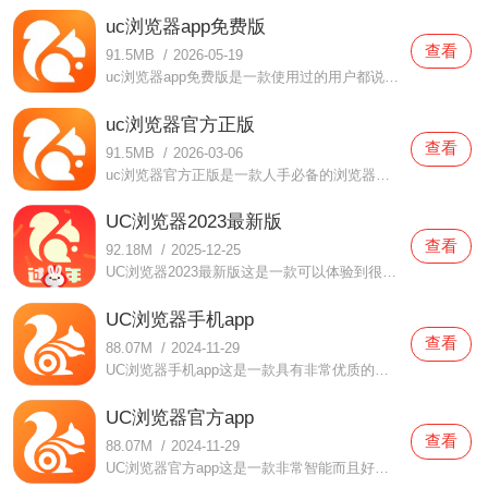
uc浏览器app免费版
查看
91.5MB
/
2026-05-19
uc浏览器app免费版是一款使用过的用户都说好用的浏览器软件，在这款uc浏览器app免费版中都为用户们打造了非常多便利的功能，当你们在体验的时候都可以变，快速的搜索引擎功能可以帮助用户们更快的找到各种信息，而且还有很多有趣的书籍可以自由浏览阅读的哦，有需要
uc浏览器官方正版
查看
91.5MB
/
2026-03-06
uc浏览器官方正版是一款人手必备的浏览器软件，在这款uc浏览器官方正版中采用了非常简约的设计风格，用户们在使用的时候相对来说都会更加方便一些，而且这里面的功能都是比较先进的，可以更好的帮助你们体验哦，如果你还没有下载这款uc浏览器官方正版的话现在就
UC浏览器2023最新版
查看
92.18M
/
2025-12-25
UC浏览器2023最新版这是一款可以体验到很好的内容，可以感受到很多的优质的内容的手机软件，在这不仅可以体验到很丰富的内容还可以搜索到各种你想要的资源，这里的内容都给你最好最优质的感受，而且还可以感受到很多优质的软件内容以及各种资讯，在这你不仅可以找到各种各样
UC浏览器手机app
查看
88.07M
/
2024-11-29
UC浏览器手机app这是一款具有非常优质的功能服务，可以给你带来最好的使用体验的手机软件，不仅可以给你带来全新的内容体验，还可以给你带来很好很优质的功能。软件支持你进行各种内容的搜索，而且可以极速的下载，还有各种线上游戏可以在这玩耍，甚至还可以进行各种文件的管
UC浏览器官方app
查看
88.07M
/
2024-11-29
UC浏览器官方app这是一款非常智能而且好用的手机软件，可以给你带来最好的感受，在这不仅可以给你带来最好的搜索功能，还可以为你带来很多下载资源。软件的文件管理能力很强，不仅可以极速的进行各种优质的资源互动，还可以为你带来很好，很便捷的内容欣赏，这里的优质内容都