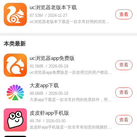
uc浏览器老版本下载
查看
87.53M
/
2024-11-27
uc浏览器老版本下载是一款非常好用的浏览器软件。在这款uc浏览器老版本下载中用户们都可以轻松的使用，这里面所提供的功能都是超级方便的，同时还为用户们设置了全新的阅读功能，各种书籍、新闻、视频等等都有提供，用户们在闲暇时间随时都可以来体验的哦。喜欢的朋友们都可
本类最新
uc浏览器app免费版
查看
91.5MB
/
2026-05-19
uc浏览器app免费版是一款使用过的用户都说好用的浏览器软件，在这款uc浏览器app免费版中都为用户们打造了非常多便利的功能，当你们在体验的时候都可以变，快速的搜索引擎功能可以帮助用户们更快的找到各种信息，而且还有很多有趣的书籍可以自由浏览阅读的哦，有需要
大麦app下载
查看
48.6MB
/
2026-05-18
大麦app下载是一款非常好用的抢票软件，用户们通过这款大麦app下载都可以抢到很多不同的票，明星们的演唱会、音乐会、歌剧等统统都有提供，而且还有很多福利都为你们准备着，对于新人用户来说也是非常友好的，实时在线观看选座情况，轻轻松松体验精彩表演哦，还没有下载这款
皮皮虾app手机版
查看
49.7M
/
2026-03-30
皮皮虾app手机版是一款非常有创意的视频软件，在这款皮皮虾app手机版中用户们不仅是可以感受到很多精彩有趣的视频内容，而且还提供了很多有趣的玩法，很多脑洞大开的玩家都喜欢汇聚在这里面，大家一起交流有趣的故事，还可以认识很多有趣的小伙伴，感受不一样的语言文字哦，