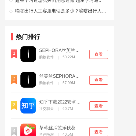
超星学习通怎么关闭消息通知 超星学习通关闭消息通知推送方法
嘀嗒出行人工客服电话是多少？嘀嗒出行人工客服电话号码查询
热门排行
SEPHORA丝芙兰官方版
1
查看
购物软件
50.22M
|
丝芙兰SEPHORA官方版
2
查看
购物软件
57.99M
|
知乎下载2022安卓最新版
3
查看
社交聊天
60.7M
|
草莓丝瓜芭乐秋葵榴莲香草无限制版
4
查看
角色扮演
40.5M
|