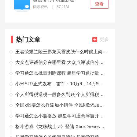
查看
阅读资讯
87.11M
|
热门文章
更多
王者荣耀兰陵王影龙天雪皮肤什么时候上架 王者荣耀兰陵王影龙天雪皮肤上架时间
大众点评诚信分在哪里看 大众点评诚信分查看方法
学习通怎么批量删除课程 超星学习通批量删除课程方法
小米SU7正式发布，雷军：10万9，14万9是不可能的！
个人所得税退税一般多久到账 个人所得税退税一般多久到账怎么查询
全民k歌要怎么样添加小组件 全民k歌添加小组件方法
学习通怎么小窗播放 超星学习通悬浮窗开启方法
格斗游戏《龙珠战士 Z》登陆 Xbox Series X|S 及 PS5 平台