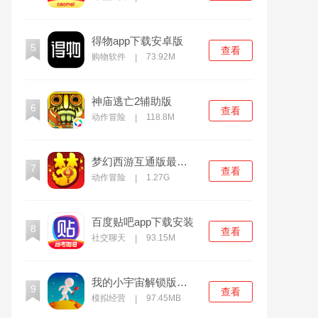
得物app下载安卓版
5
查看
购物软件
73.92M
|
神庙逃亡2辅助版
6
查看
动作冒险
118.8M
|
梦幻西游互通版最新下载
7
查看
动作冒险
1.27G
|
百度贴吧app下载安装
8
查看
社交聊天
93.15M
|
我的小宇宙解锁版无限资源
9
查看
模拟经营
97.45MB
|