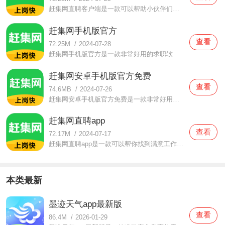
赶集网直聘客户端是一款可以帮助小伙伴们找工作的手机软件，赶集网直聘客户端这款软件有非常棒的工作资源随时都可以找到工作，很多出名的企业招聘资讯都可以你知道，工作内容介绍也非常详细，无论是什么行业的招聘信息都可以给你列举出来。如果你现在想要找工作就可以来下
赶集网手机版官方
查看
72.25M
/
2024-07-28
赶集网手机版官方是一款非常好用的求职软件。这款赶集网手机版官方中覆盖了非常多的知名企业，任何你想要找的工作岗位在这里面都可以找到，而且还是非常方便的，直接和人事一对一的沟通，想要了解的情况都可以轻松了解到，非常方便，在薪资方面也是都可以谈的哦。当你想要
赶集网安卓手机版官方免费
查看
74.6MB
/
2024-07-26
赶集网安卓手机版官方免费是一款非常好用的生活服务软件。在这款赶集网安卓手机版官方免费中提供了非常多的便利，无论是找工作、找房子都是可以实现的，这里面的信息也都是非常真实的，用户们完全可以放心的哦。功能非常多，只需要一款软件就可以找到很多对你有帮助的东西
赶集网直聘app
查看
72.17M
/
2024-07-17
赶集网直聘app是一款可以帮你找到满意工作的生活服务软件，赶集网直聘app只要你可以找工作，无论是青年、中年、老年都可以找到合适的工作，运气好的话还可以那你遇到轻松的高薪工作呢！很多大企业招聘信息这里都可以帮你收集到，这样一来就可以更加快速的找到好工作啦！如果
本类最新
墨迹天气app最新版
查看
86.4M
/
2026-01-29