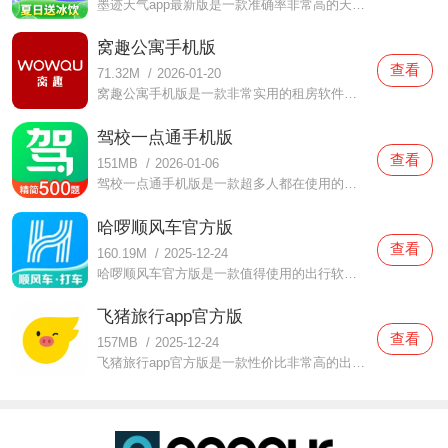
墨迹天气app最新版是一款准确率非常高的天气预报软件，在这款墨迹天气app最新版中为提供了各个不同城市地区的天气预报情况，不仅可以实时查看当天的天气，同时还提供了未来十五天的天气，大家有需要的话可以提前知晓，不用担心外出的时候会突然下雨哦，也为生活带来了超多的
窝趣公寓手机版
查看
71.32M
/
2026-01-20
窝趣公寓手机版是一款非常实用的租房软件在这款窝趣公寓手机版中拥有非常真实的房源评价，用户们都可以自由选择自己喜欢的房源进行了解，同时还有客服人员来为你们解答，无论是价格还是服务都是可以得到保障的，用户们外出的时候也可以享受一个非常舒适的房源，有想要的朋
驾校一点通手机版
查看
151MB
/
2026-01-06
驾校一点通手机版是一款超多人都在使用的驾考软件，在这款驾校一点通手机版中汇总了从科一到科四的练习，各种各样的题目都有提供，用户们在考试的时候会发现这里面的真题有很多的，还可以顺利通过每一场考试哦，线下练习的时候还可以自己选择教练的，你们可不要错过了哦，
哈啰顺风车官方版
查看
160.19M
/
2025-12-24
哈啰顺风车官方版是一款值得使用的出行软件，在这款哈啰顺风车官方版中适合用户们出远门使用，只要提前预约就可以了，而且还可以轻松叫到车，根本不用担心的，同时这些价格也是比较划算的，不会多算钱，超透明的标价，你们都可以放心使用，出行都可以得到保障，下雨天也可
飞猪旅行app官方版
查看
157MB
/
2025-12-24
飞猪旅行app官方版是一款性价比非常高的出行服务软件，在这款飞猪旅行app官方版中提供了很多特色景点的周边体验，用户们都可以通过该软件发现很多好玩有趣的地方，出门旅行也不用担心不知道去哪里玩，还不会被导游团的人坑钱，超级方便的，你们如果有需要的话都可以来试试这