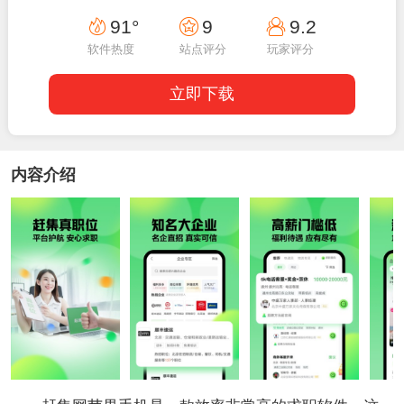
01:40:02
91°
9
9.2
软件热度
站点评分
玩家评分
立即下载
内容介绍