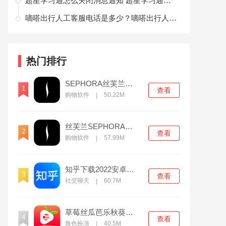
超星学习通怎么关闭消息通知 超星学习通关闭消息通知推送方法
嘀嗒出行人工客服电话是多少？嘀嗒出行人工客服电话号码查询
热门排行
SEPHORA丝芙兰官方版
1
查看
购物软件
50.22M
|
丝芙兰SEPHORA官方版
2
查看
购物软件
57.99M
|
知乎下载2022安卓最新版
3
查看
社交聊天
60.7M
|
草莓丝瓜芭乐秋葵榴莲香草无限制版
4
查看
角色扮演
40.5M
|