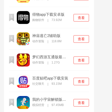
得物app下载安卓版
5
查看
购物软件
73.92M
|
神庙逃亡2辅助版
6
查看
动作冒险
118.8M
|
梦幻西游互通版最新下载
7
查看
动作冒险
1.27G
|
百度贴吧app下载安装
8
查看
社交聊天
93.15M
|
我的小宇宙解锁版无限资源
9
查看
模拟经营
97.45MB
|