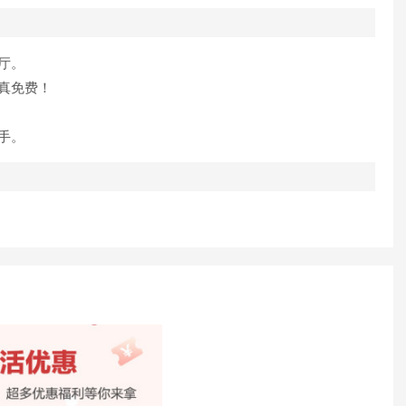
厅。
真免费！
手。