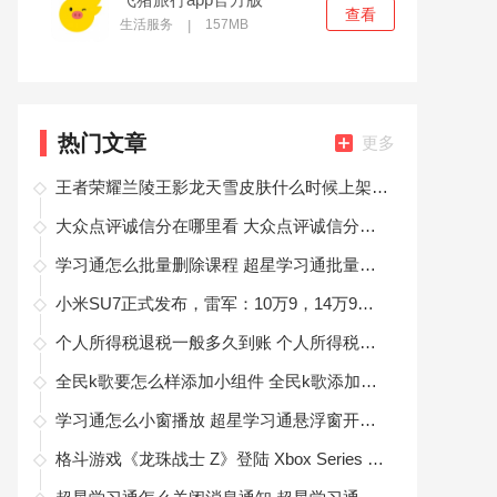
查看
生活服务
157MB
|
热门文章
更多
王者荣耀兰陵王影龙天雪皮肤什么时候上架 王者荣耀兰陵王影龙天雪皮肤上架时间
大众点评诚信分在哪里看 大众点评诚信分查看方法
学习通怎么批量删除课程 超星学习通批量删除课程方法
小米SU7正式发布，雷军：10万9，14万9是不可能的！
个人所得税退税一般多久到账 个人所得税退税一般多久到账怎么查询
全民k歌要怎么样添加小组件 全民k歌添加小组件方法
学习通怎么小窗播放 超星学习通悬浮窗开启方法
格斗游戏《龙珠战士 Z》登陆 Xbox Series X|S 及 PS5 平台