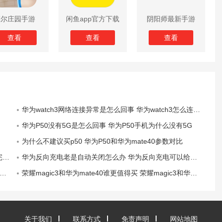
摩尔庄园手游
闲鱼app官方下载
阴阳师最新手游
版
查看
查看
查看
华为watch3网络连接异常是怎么回事 华为watch3怎么连接网络
华为P50没有5G是怎么回事 华为P50手机为什么没有5G
为什么不建议买p50 华为P50和华为mate40参数对比
版
华为反向充电老是自动关闭怎么办 华为反向充电可以给哪些手机充电
荣耀magic3和华为mate40谁更值得买 荣耀magic3和华为mate40配置参数对比
关于我们
联系方式
免责声明
网站地图