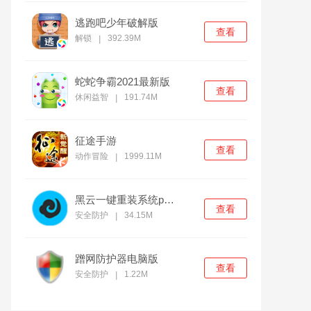
逃跑吧少年破解版
查看
解锁
392.39M
|
蛇蛇争霸2021最新版
查看
休闲益智
191.74M
|
征途手游
查看
动作冒险
1999.11M
|
黑云一键重装系统pc官方版
查看
安全防护
34.15M
|
蹭网防护器电脑版
查看
安全防护
1.22M
|