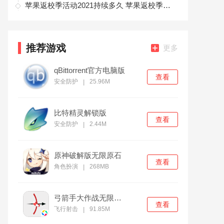
苹果返校季活动2021持续多久 苹果返校季优惠怎么参加
推荐游戏
更多
qBittorrent官方电脑版
查看
安全防护
25.96M
|
比特精灵解锁版
查看
安全防护
2.44M
|
原神破解版无限原石
查看
角色扮演
268MB
|
弓箭手大作战无限金币版
查看
飞行射击
91.85M
|