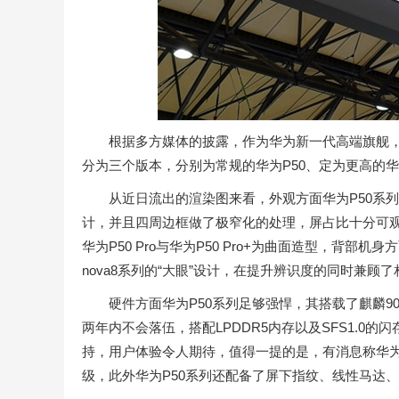
根据多方媒体的披露，作为华为新一代高端旗舰，华为
分为三个版本，分别为常规的华为P50、定为更高的华为P5
从近日流出的渲染图来看，外观方面华为P50系列
计，并且四周边框做了极窄化的处理，屏占比十分可观
华为P50 Pro与华为P50 Pro+为曲面造型，背
nova8系列的“大眼”设计，在提升辨识度的同时兼
硬件方面华为P50系列足够强悍，其搭载了麒麟90
两年内不会落伍，搭配LPDDR5内存以及SFS1.0的
持，用户体验令人期待，值得一提的是，有消息称华为
级，此外华为P50系列还配备了屏下指纹、线性马达、5