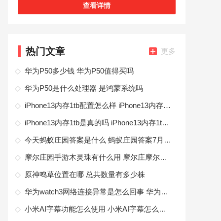
种购物优惠可以让你参与，生活必备这款软件，还
查看详情
可以这里学习控制家电的方法！如果你对这
热门文章
更多
华为P50多少钱 华为P50值得买吗
华为P50是什么处理器 是鸿蒙系统吗
iPhone13内存1tb配置怎么样 iPhone13内存1tb预计多少钱
iPhone13内存1tb是真的吗 iPhone13内存1tb有多大
今天蚂蚁庄园答案是什么 蚂蚁庄园答案7月27日汇总
摩尔庄园手游木灵珠有什么用 摩尔庄摩尔庄园手游木灵珠有什么用
原神鸣草位置在哪 总共数量有多少株
华为watch3网络连接异常是怎么回事 华为watch3怎么连接网络
小米AI字幕功能怎么使用 小米AI字幕怎么开启日文