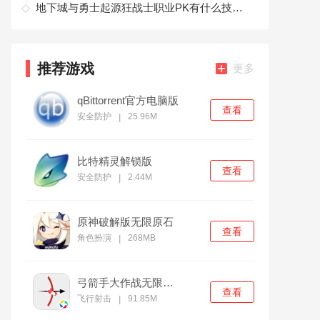
地下城与勇士起源狂战士职业PK有什么技巧 地下城与勇士起源狂战士职业PK技巧介绍
推荐游戏
更多
qBittorrent官方电脑版
查看
安全防护
25.96M
|
比特精灵解锁版
查看
安全防护
2.44M
|
原神破解版无限原石
查看
角色扮演
268MB
|
弓箭手大作战无限金币版
查看
飞行射击
91.85M
|