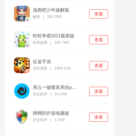
逃跑吧少年破解版
查看
解锁
392.39M
|
蛇蛇争霸2021最新版
查看
休闲益智
191.74M
|
征途手游
查看
动作冒险
1999.11M
|
黑云一键重装系统pc官方版
查看
安全防护
34.15M
|
蹭网防护器电脑版
查看
安全防护
1.22M
|