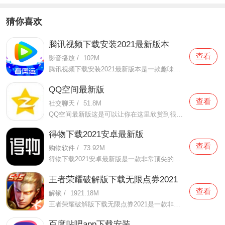
猜你喜欢
腾讯视频下载安装2021最新版本
查看
影音播放
/
102M
腾讯视频下载安装2021最新版本是一款趣味性非常强的手机视频播放软件。在这款腾讯视频下载安装2021最新版本有很多当下热播的影片资源，在这里面可以看到有很多的精彩的影片，你想要观看的电视剧、电影、综艺、动漫等等统统都汇聚在这里面，影片的内容也都是非常丰富的，用户们
QQ空间最新版
查看
社交聊天
/
51.8M
QQ空间最新版这是可以让你在这里欣赏到很多优质的内容欣赏体验的手机视频软件，在这里的内容有很多都是好友的动态，而且还有很多的互动功能可以让你跟好友之间的亲密度再次提升，大家在这里可以感受到很多优质的社交和很多有趣的心情分享，不仅可以跟人互动，这软件也是自己
得物下载2021安卓最新版
查看
购物软件
/
73.92M
得物下载2021安卓最新版是一款非常顶尖的潮流购物软件。在这款得物下载2021安卓最新版中拥有非常多当下潮流的时尚单品以及各种各样的球鞋，在这里为了让用户们在购买的时候可以放心，你所购买的每一件商品都会经过专业的鉴定，这里面汇聚了数百位专业的鉴定师会对你所购买的商
王者荣耀破解版下载无限点券2021
查看
解锁
/
1921.18M
王者荣耀破解版下载无限点券2021是一款非常火热的手机游戏。在这款王者荣耀破解版下载无限点券2021中有着非常好用的辅助工具，在这里面你可以轻轻松松就获得点券的使用，而且还是可以无限使用的哦，完全没有受限制，只要你下载了这款王者荣耀破解版下载无限点券2021之后就可以
百度贴吧app下载安装