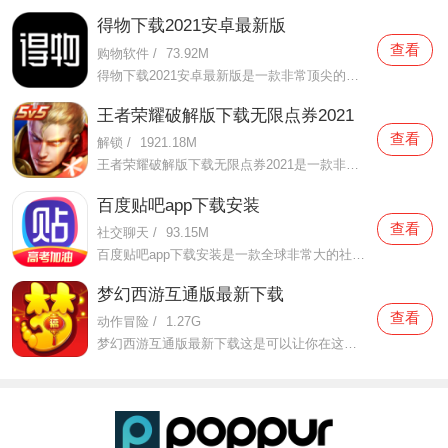
得物下载2021安卓最新版
查看
购物软件
/
73.92M
得物下载2021安卓最新版是一款非常顶尖的潮流购物软件。在这款得物下载2021安卓最新版中拥有非常多当下潮流的时尚单品以及各种各样的球鞋，在这里为了让用户们在购买的时候可以放心，你所购买的每一件商品都会经过专业的鉴定，这里面汇聚了数百位专业的鉴定师会对你所购买的商
王者荣耀破解版下载无限点券2021
查看
解锁
/
1921.18M
王者荣耀破解版下载无限点券2021是一款非常火热的手机游戏。在这款王者荣耀破解版下载无限点券2021中有着非常好用的辅助工具，在这里面你可以轻轻松松就获得点券的使用，而且还是可以无限使用的哦，完全没有受限制，只要你下载了这款王者荣耀破解版下载无限点券2021之后就可以
百度贴吧app下载安装
查看
社交聊天
/
93.15M
百度贴吧app下载安装是一款全球非常大的社交软件。在这款百度贴吧app下载安装里面汇聚了很多有共同兴趣的小伙伴们，在这里面有各种你会感兴趣的兴趣贴，同时你也会发现这里面有非常多的共同爱好的小伙伴，在这里面你还可以和他们一起玩耍，一起在帖子里畅所欲言，发挥你的脑
梦幻西游互通版最新下载
查看
动作冒险
/
1.27G
梦幻西游互通版最新下载这是可以让你在这里得到很多不一样的快乐互动内容的手机软件，不只是可以自由的去欣赏到很多不一样的欢乐内容，还有各种精彩的战斗模式可以给你全新的体验，大家在这里还可以自由的和很多的小伙伴们一起开心的进行各种战斗，进行有趣的开黑，感受到