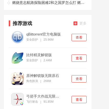
燃烧意志航路探险困难2和之国罗怎么打 燃烧意志航路探险困难2和之国罗打法分享
推荐游戏
更多
qBittorrent官方电脑版
查看
安全防护
25.96M
|
比特精灵解锁版
查看
安全防护
2.44M
|
原神解锁版无限原石
查看
角色扮演
268M
|
弓箭手大作战无限金币版
查看
飞行射击
91.85M
|