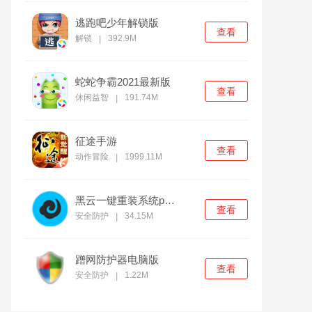
逃跑吧少年解锁版
查看
解锁
392.9M
|
蛇蛇争霸2021最新版
查看
休闲益智
191.74M
|
征途手游
查看
动作冒险
1999.11M
|
黑云一键重装系统pc官方版
查看
安全防护
34.15M
|
蹭网防护器电脑版
查看
安全防护
1.22M
|