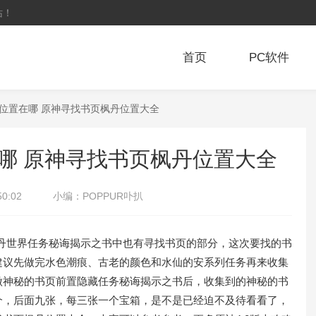
站！
首页
PC软件
丹位置在哪 原神寻找书页枫丹位置大全
哪 原神寻找书页枫丹位置大全
50:02
小编：
POPPUR卟扒
丹世界任务秘诲揭示之书中也有寻找书页的部分，这次要找的书
建议先做完水色潮痕、古老的颜色和水仙的安系列任务再来收集
做神秘的书页前置隐藏任务秘诲揭示之书后，收集到的神秘的书
个，后面九张，每三张一个宝箱，是不是已经迫不及待看看了，