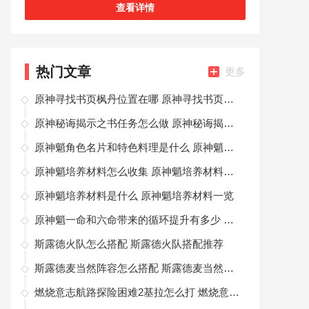
查看详情
热门文章
更多
原神寻找书页枫丹位置在哪 原神寻找书页枫丹位置大全
原神秘诲揭示之书任务怎么做 原神秘诲揭示之书攻略详解
原神魈角色名片和特色料理是什么 原神魈个性物品一览
原神魈培养材料怎么收集 原神魈培养材料收集路线
原神魈培养材料是什么 原神魈培养材料一览
原神魈一命和六命带来的循环提升有多少 原神魈一命和六命带来的循环提升详解
斯露德火队怎么搭配 斯露德火队搭配推荐
斯露德麦当然阵容怎么搭配 斯露德麦当然阵容搭配推荐
燃烧意志航路探险困难2基拉怎么打 燃烧意志航路探险困难2高分攻略