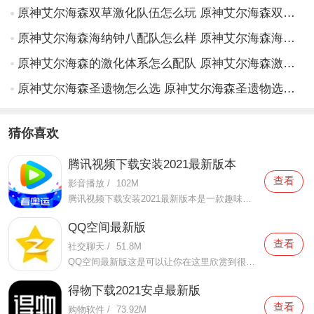
原神艾尔海森双草激化队伍怎么玩 原神艾尔海森双草激化队伍详解
原神艾尔海森海纳钟八配队怎么样 原神艾尔海森海纳钟八配队解析
原神艾尔海森的激化体系怎么配队 原神艾尔海森激化体系配队思路
原神艾尔海森圣遗物怎么选 原神艾尔海森圣遗物选择攻略
猜你喜欢
腾讯视频下载安装2021最新版本
查看
影音播放
/
102M
腾讯视频下载安装2021最新版本是一款趣味性非常强的手机视频播放软件。在这款腾讯视频下载安装2021最新版本有很多当下热播的影片资源，在这里面可以看到有很多的精彩的影片，你想要观看的电视剧、电影、综艺、动漫等等统统都汇聚在这里面，影片的内容也都是非常丰富的，用户们
QQ空间最新版
查看
社交聊天
/
51.8M
QQ空间最新版这是可以让你在这里欣赏到很多优质的内容欣赏体验的手机视频软件，在这里的内容有很多都是好友的动态，而且还有很多的互动功能可以让你跟好友之间的亲密度再次提升，大家在这里可以感受到很多优质的社交和很多有趣的心情分享，不仅可以跟人互动，这软件也是自己
得物下载2021安卓最新版
查看
购物软件
/
73.92M