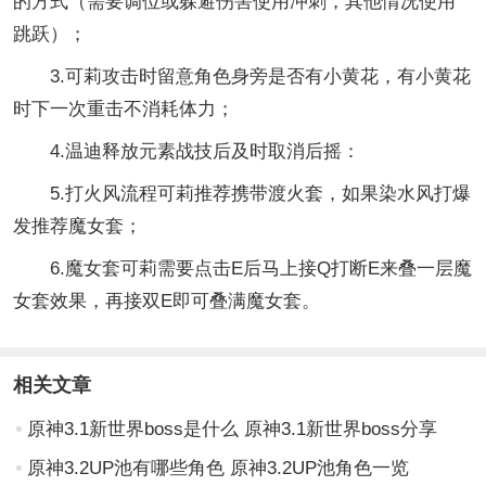
的方式（需要调位或躲避伤害使用冲刺，其他情况使用
跳跃）；
3.可莉攻击时留意角色身旁是否有小黄花，有小黄花
时下一次重击不消耗体力；
4.温迪释放元素战技后及时取消后摇：
5.打火风流程可莉推荐携带渡火套，如果染水风打爆
发推荐魔女套；
6.魔女套可莉需要点击E后马上接Q打断E来叠一层魔
女套效果，再接双E即可叠满魔女套。
相关文章
原神3.1新世界boss是什么 原神3.1新世界boss分享
原神3.2UP池有哪些角色 原神3.2UP池角色一览