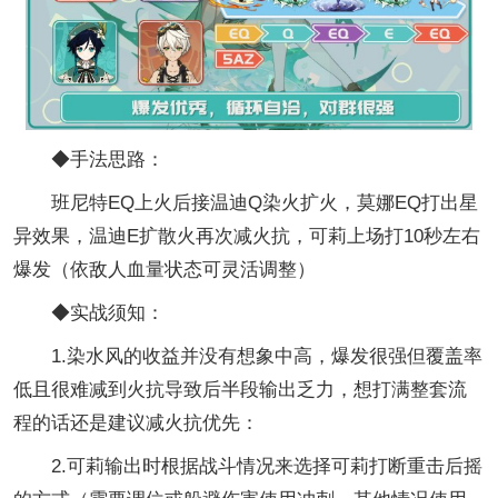
◆手法思路：
班尼特EQ上火后接温迪Q染火扩火，莫娜EQ打出星
异效果，温迪E扩散火再次减火抗，可莉上场打10秒左右
爆发（依敌人血量状态可灵活调整）
◆实战须知：
1.染水风的收益并没有想象中高，爆发很强但覆盖率
低且很难减到火抗导致后半段输出乏力，想打满整套流
程的话还是建议减火抗优先：
2.可莉输出时根据战斗情况来选择可莉打断重击后摇