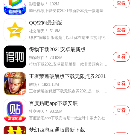
查看
影音播放
/
102M
腾讯视频下载安装2021最新版本是一款趣味性非常强的手机视频播放软件。在这款腾讯视频下载安装2021最新版本有很多当下热播的影片资源，在这里面可以看到有很多的精彩的影片，你想要观看的电视剧、电影、综艺、动漫等等统统都汇聚在这里面，影片的内容也都是非常丰富的，用户们
QQ空间最新版
查看
社交聊天
/
51.8M
QQ空间最新版这是可以让你在这里欣赏到很多优质的内容欣赏体验的手机视频软件，在这里的内容有很多都是好友的动态，而且还有很多的互动功能可以让你跟好友之间的亲密度再次提升，大家在这里可以感受到很多优质的社交和很多有趣的心情分享，不仅可以跟人互动，这软件也是自己
得物下载2021安卓最新版
查看
购物软件
/
73.92M
得物下载2021安卓最新版是一款非常顶尖的潮流购物软件。在这款得物下载2021安卓最新版中拥有非常多当下潮流的时尚单品以及各种各样的球鞋，在这里为了让用户们在购买的时候可以放心，你所购买的每一件商品都会经过专业的鉴定，这里面汇聚了数百位专业的鉴定师会对你所购买的商
王者荣耀破解版下载无限点券2021
查看
解锁
/
1921.18M
王者荣耀破解版下载无限点券2021是一款非常火热的手机游戏。在这款王者荣耀破解版下载无限点券2021中有着非常好用的辅助工具，在这里面你可以轻轻松松就获得点券的使用，而且还是可以无限使用的哦，完全没有受限制，只要你下载了这款王者荣耀破解版下载无限点券2021之后就可以
百度贴吧app下载安装
查看
社交聊天
/
93.15M
百度贴吧app下载安装是一款全球非常大的社交软件。在这款百度贴吧app下载安装里面汇聚了很多有共同兴趣的小伙伴们，在这里面有各种你会感兴趣的兴趣贴，同时你也会发现这里面有非常多的共同爱好的小伙伴，在这里面你还可以和他们一起玩耍，一起在帖子里畅所欲言，发挥你的脑
梦幻西游互通版最新下载