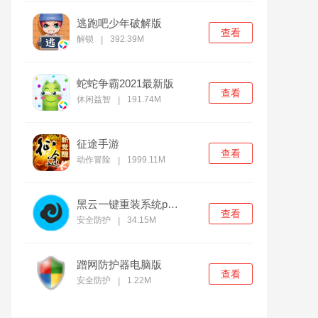
逃跑吧少年破解版
查看
解锁
392.39M
|
蛇蛇争霸2021最新版
查看
休闲益智
191.74M
|
征途手游
查看
动作冒险
1999.11M
|
黑云一键重装系统pc官方版
查看
安全防护
34.15M
|
蹭网防护器电脑版
查看
安全防护
1.22M
|