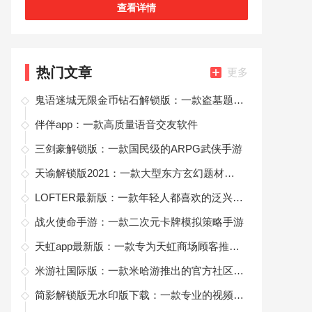
都要化险为夷，紧张又刺激的冒险体验，玩家们准
查看详情
备好了吗？快来一起试试这款鬼语迷城无限
热门文章
更多
鬼语迷城无限金币钻石解锁版：一款盗墓题材的探险类手机游戏
伴伴app：一款高质量语音交友软件
三剑豪解锁版：一款国民级的ARPG武侠手游
天谕解锁版2021：一款大型东方玄幻题材的角色扮演类手机游戏
LOFTER最新版：一款年轻人都喜欢的泛兴趣社区软件
战火使命手游：一款二次元卡牌模拟策略手游
天虹app最新版：一款专为天虹商场顾客推出的全新购物手机软件
米游社国际版：一款米哈游推出的官方社区软件
简影解锁版无水印版下载：一款专业的视频后期剪辑手机软件