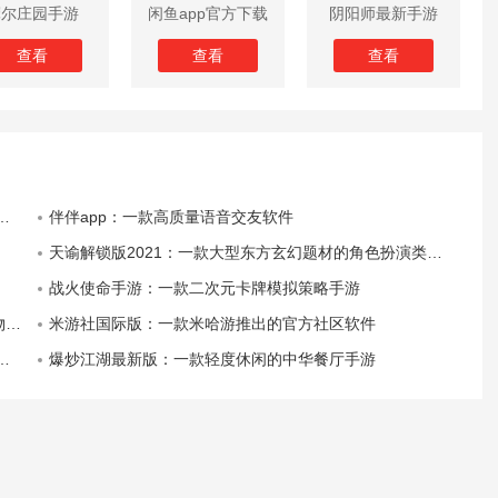
摩尔庄园手游
闲鱼app官方下载
阴阳师最新手游
版
查看
查看
查看
伴伴app：一款高质量语音交友软件
天谕解锁版2021：一款大型东方玄幻题材的角色扮演类手机游戏
战火使命手游：一款二次元卡牌模拟策略手游
件
米游社国际版：一款米哈游推出的官方社区软件
爆炒江湖最新版：一款轻度休闲的中华餐厅手游