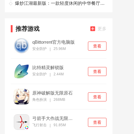
爆炒江湖最新版：一款轻度休闲的中华餐厅手游
推荐游戏
更多
qBittorrent官方电脑版
查看
安全防护
25.96M
|
比特精灵解锁版
查看
安全防护
2.44M
|
原神破解版无限原石
查看
角色扮演
268MB
|
弓箭手大作战无限金币版
查看
飞行射击
91.85M
|