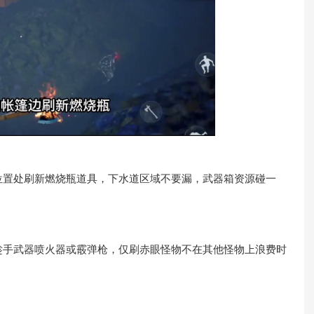
置处刷新燃烧瓶道具，下水道区域不要漏，武器箱资源碰一
手武器喷火器或霰弹枪，仅刷赤眼怪物不在其他怪物上浪费时