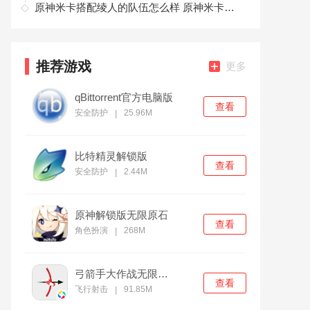
原神米卡搭配绫人的队伍怎么样 原神米卡和绫人队伍搭配思路
推荐游戏
更多
qBittorrent官方电脑版
查看
安全防护
25.96M
|
比特精灵解锁版
查看
安全防护
2.44M
|
原神解锁版无限原石
查看
角色扮演
268M
|
弓箭手大作战无限金币版
查看
飞行射击
91.85M
|