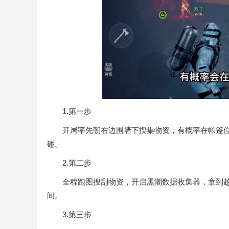
1.第一步
开局率先朝右边围墙下搜集物资，有概率在帐篷位
碰。
2.第二步
全程跑图搜刮物资，开启黑潮数据收集器，拿到趁
间。
3.第三步