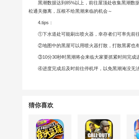
黑潮数据达到85%以上，前往屋顶处收集黑潮数据
松通关撤离，压根不给黑潮来临的机会～
4.tips：
①下水道处可能刷出喷火器，幸存者们可率先前
②地图中的黑屋可以用喷火器打散，打散黑雾也有
③10分30秒时黑潮将会来临大家要抓紧时间完成
④进度完成后及时前往停机坪，以免黑潮淹没无法
猜你喜欢