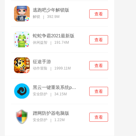
逃跑吧少年解锁版
查看
解锁
392.9M
|
蛇蛇争霸2021最新版
查看
休闲益智
191.74M
|
征途手游
查看
动作冒险
1999.11M
|
黑云一键重装系统pc官方版
查看
安全防护
34.15M
|
蹭网防护器电脑版
查看
安全防护
1.22M
|