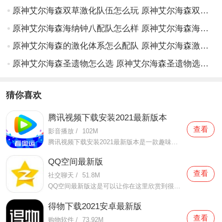
原神艾尔海森双草激化队伍怎么玩 原神艾尔海森双草激化队伍详解
原神艾尔海森海纳钟八配队怎么样 原神艾尔海森海纳钟八配队解析
原神艾尔海森的激化体系怎么配队 原神艾尔海森激化体系配队思路
原神艾尔海森圣遗物怎么选 原神艾尔海森圣遗物选择攻略
猜你喜欢
腾讯视频下载安装2021最新版本
查看
影音播放
/
102M
腾讯视频下载安装2021最新版本是一款趣味性非常强的手机视频播放软件。在这款腾讯视频下载安装2021最新版本有很多当下热播的影片资源，在这里面可以看到有很多的精彩的影片，你想要观看的电视剧、电影、综艺、动漫等等统统都汇聚在这里面，影片的内容也都是非常丰富的，用户们
QQ空间最新版
查看
社交聊天
/
51.8M
QQ空间最新版这是可以让你在这里欣赏到很多优质的内容欣赏体验的手机视频软件，在这里的内容有很多都是好友的动态，而且还有很多的互动功能可以让你跟好友之间的亲密度再次提升，大家在这里可以感受到很多优质的社交和很多有趣的心情分享，不仅可以跟人互动，这软件也是自己
得物下载2021安卓最新版
查看
购物软件
/
73.92M