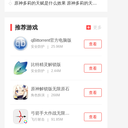
原神多莉的天赋是什么效果 原神多莉的天赋详解
推荐游戏
更多
qBittorrent官方电脑版
查看
安全防护
25.96M
|
比特精灵解锁版
查看
安全防护
2.44M
|
原神解锁版无限原石
查看
角色扮演
268M
|
弓箭手大作战无限金币版
查看
飞行射击
91.85M
|