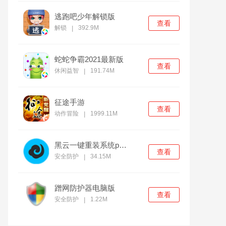
逃跑吧少年解锁版
查看
解锁
392.9M
|
蛇蛇争霸2021最新版
查看
休闲益智
191.74M
|
征途手游
查看
动作冒险
1999.11M
|
黑云一键重装系统pc官方版
查看
安全防护
34.15M
|
蹭网防护器电脑版
查看
安全防护
1.22M
|