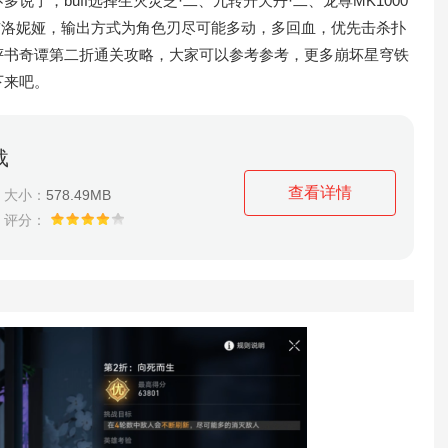
了，buff选择生灭灵芝·二、九转升天丹·二、龙尊MK1000
/布洛妮娅，输出方式为角色刃尽可能多动，多回血，优先击杀扑
评书奇谭第二折通关攻略，大家可以参考参考，更多崩坏星穹铁
下来吧。
载
查看详情
大小：
578.49MB
评分：