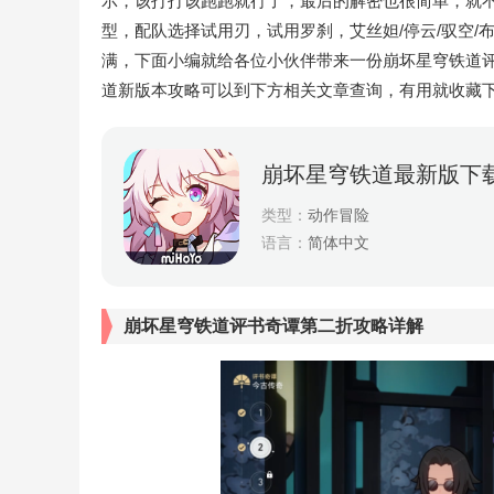
示，该打打该跑跑就行了，最后的解密也很简单，就不多说
型，配队选择试用刃，试用罗刹，艾丝妲/停云/驭空
满，下面小编就给各位小伙伴带来一份崩坏星穹铁道
道新版本攻略可以到下方相关文章查询，有用就收藏
崩坏星穹铁道最新版下
类型：
动作冒险
语言：
简体中文
崩坏星穹铁道评书奇谭第二折攻略详解