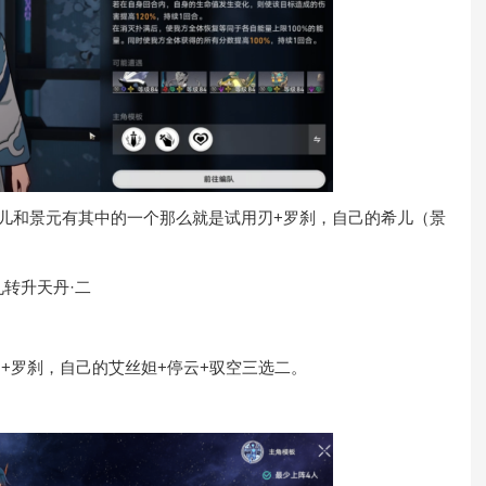
儿和景元有其中的一个那么就是试用刃+罗刹，自己的希儿（景
九转升天丹·二
+罗刹，自己的艾丝妲+停云+驭空三选二。