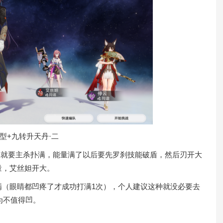
型+九转升天丹·二
就要主杀扑满，能量满了以后要先罗刹技能破盾，然后刃开大
量，艾丝妲开大。
眼睛都凹疼了才成功打满1次），个人建议这种就没必要去
为不值得凹。