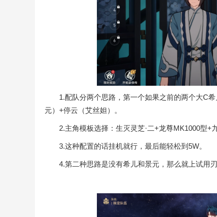
1.配队分两个思路，第一个如果之前的两个大C希
元）+停云（艾丝妲）。
2.主角模板选择：生灭灵芝·二+龙尊MK1000型+
3.这种配置的话挂机就行，最后能轻松到5W。
4.第二种思路是没有希儿和景元，那么就上试用刃